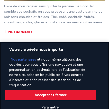
Envie de vous régaler sans quitter la piscine ? Le Pool Bar 
comble vos souhaits en vous proposant une vaste gamme de 
boissons chaudes et froides. Thé, café, cocktails fruités, 
smoothies, sodas, glaces et collations sucrées sont au menu.
Plus de détails
Activité & Lifestyle
Votre vie privée nous importe
Nos partenaires
et nous-même utilisons des
Au pied des monts du Taurus, le Crystal Flora Beach Resort 
cookies pour vous offrir une navigation et une
personnalisation optimale lors de l'utilisation de
constitue une destination de choix pour découvrir en couple ou 
notre site, adapter les publicités à vos centres
en famille les plus belles plages de Beldibi et de la Riviera 
d'intérêts et enfin réaliser des statistiques de
turque.
fréquentation.
Niché dans une pinède bordant le golfe d'Antalya, votre hôtel 
Accepter et fermer
côtoie les sites naturels et touristiques les plus remarquables 
de la côte Turquoise. En commençant par la plage privée, 
accessible directement depuis le jardin de l'établissement. Sans 
Paramétrer