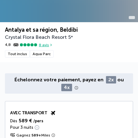
Antalya et sa région, Beldibi
Crystal Flora Beach Resort
5
*
4,8
8
avis
Tout inclus
Aqua Parc
Échelonnez votre paiement, payez en
2x
ou
4x
AVEC TRANSPORT
589 €
Dès
/pers
Pour 3 nuits
Gagnez
589
+
Miles