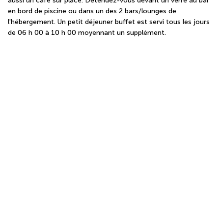
aussi un café sur place. Détendez-vous devant un verre au bar 
en bord de piscine ou dans un des 2 bars/lounges de 
l'hébergement. Un petit déjeuner buffet est servi tous les jours 
de 06 h 00 à 10 h 00 moyennant un supplément.