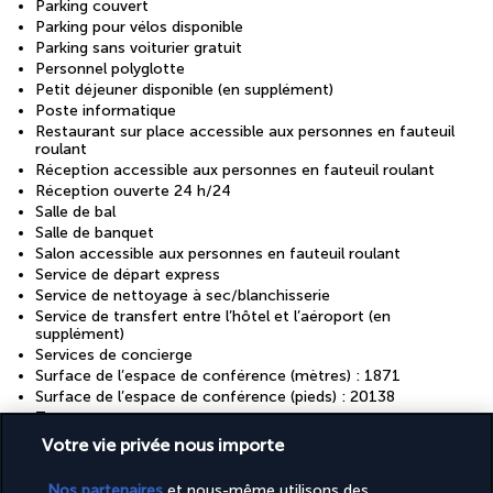
Parking couvert
Parking pour vélos disponible
Parking sans voiturier gratuit
Personnel polyglotte
Petit déjeuner disponible (en supplément)
Poste informatique
Restaurant sur place accessible aux personnes en fauteuil
roulant
Réception accessible aux personnes en fauteuil roulant
Réception ouverte 24 h/24
Salle de bal
Salle de banquet
Salon accessible aux personnes en fauteuil roulant
Service de départ express
Service de nettoyage à sec/blanchisserie
Service de transfert entre l’hôtel et l’aéroport (en
supplément)
Services de concierge
Surface de l’espace de conférence (mètres) : 1871
Surface de l’espace de conférence (pieds) : 20138
Terrasse
Transats de piscine
Votre vie privée nous importe
Nos partenaires
et nous-même utilisons des