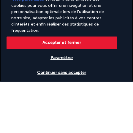
Bon à savoir
cookies pour vous offrir une navigation et une
personnalisation optimale lors de l'utilisation de
notre site, adapter les publicités à vos centres
Informations utiles
d'intérêts et enfin réaliser des statistiques de
fréquentation.
Accepter et fermer
Turkish Airlines Holidays
Paramétrer
Noté
4,2
/ 5
Vérifier les disponibilités
Continuer sans accepter
Basé sur
953
avis
Nos experts à votre écoute