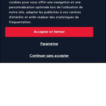
cookies pour vous offrir une navigation et une
personnalisation optimale lors de l'utilisation de
notre site, adapter les publicités à vos centres
d'intérêts et enfin réaliser des statistiques de
fréquentation.
Accepter et fermer
SUIVEZ-NOUS
Paramétrer
Vérifier les disponibilités
Continuer sans accepter
CONTACTEZ-NOUS
09 74 91 92 10
Réservations 7j/7 du lundi au vendredi de 10h à 20h. Le samedi et
dimanche de 10h à 19h
(Prix d'un appel local)