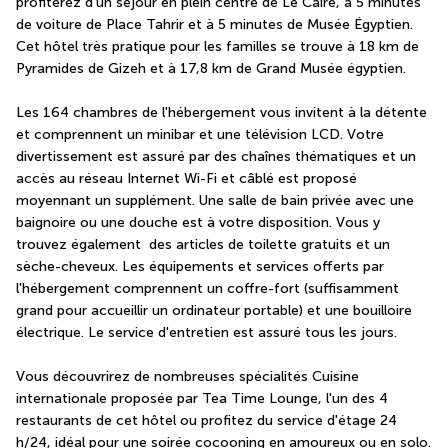
profiterez d'un séjour en plein centre de Le Caire, à 5 minutes 
de voiture de Place Tahrir et à 5 minutes de Musée Égyptien.  
Cet hôtel très pratique pour les familles se trouve à 18 km de 
Pyramides de Gizeh et à 17,8 km de Grand Musée égyptien.
Les 164 chambres de l'hébergement vous invitent à la détente 
et comprennent un minibar et une télévision LCD. Votre 
divertissement est assuré par des chaînes thématiques et un 
accès au réseau Internet Wi-Fi et câblé est proposé 
moyennant un supplément. Une salle de bain privée avec une 
baignoire ou une douche est à votre disposition. Vous y 
trouvez également  des articles de toilette gratuits et un 
sèche-cheveux. Les équipements et services offerts par 
l'hébergement comprennent un coffre-fort (suffisamment 
grand pour accueillir un ordinateur portable) et une bouilloire 
électrique. Le service d'entretien est assuré tous les jours.
Vous découvrirez de nombreuses spécialités Cuisine 
internationale proposée par Tea Time Lounge, l'un des 4 
restaurants de cet hôtel ou profitez du service d'étage 24 
h/24, idéal pour une soirée cocooning en amoureux ou en solo. 