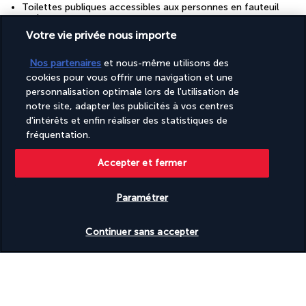
Toilettes publiques accessibles aux personnes en fauteuil
roulant
Transats de piscine
Votre vie privée nous importe
Voile à proximité
Épicerie
Nos partenaires
et nous-même utilisons des
cookies pour vous offrir une navigation et une
personnalisation optimale lors de l'utilisation de
Découvrir la destination
notre site, adapter les publicités à vos centres
d'intérêts et enfin réaliser des statistiques de
fréquentation.
Informations utiles
Accepter et fermer
Paramétrer
Turkish Airlines Holidays
Vérifier les disponibilités
Continuer sans accepter
Noté
4,2
/ 5
Basé sur
953
avis