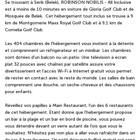
Se trouvant à Serik (Belek), ROBINSON NOBILIS - All Inclusive 
est à moins de 10 minutes en voiture de Gloria Golf Club et de 
Mosquée de Belek.  Cet hébergement tout inclus se trouve à 9 
km de Montgomerie Maxx Royal Golf Club et à 9,1 km de 
Cornelia Golf Club.
Les 404 chambres de l'hébergement vous invitent à la détente 
et comprennent un réfrigérateur et un minibar. Les chambres 
sont dotées d'un balcon ou un patio. Une télévision à écran 
plat 32 pouces avec chaînes par satellite assure votre 
divertissement et l'accès Wi-Fi à Internet gratuit vous permet 
de rester en contact avec le reste du monde. Les salles de bain 
comprennent une douche, un sèche-cheveux et des chaussons 
pour enfants.
Réveillez vos papilles à Main Restaurant, l'un des 6 restaurants 
de cet hébergement. Étant donné que l'hébergement propose 
un bar à la plage et un bar en bord de piscine, vous pouvez 
vous détendre devant un verre autant de fois que vous le 
souhaitez. N'hésitez pas non plus à aller vous rafraîchir dans un 
de ses 5 bars/lounges. Un petit déjeuner buffet gratuit est servi 