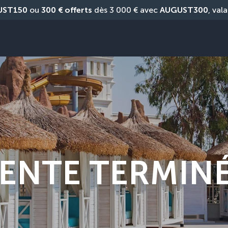
UST150
 ou 
300 € offerts
 dès 3 000 € avec 
AUGUST300
, vala
ENTE TERMIN