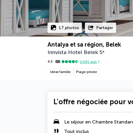
17 photos
Partager
Antalya et sa région, Belek
Innvista Hotel Belek
5
*
4,5
2 691
avis
Idéal famille
Plage privée
L’offre négociée pour 
Le séjour en Chambre Standar
Tout inclus