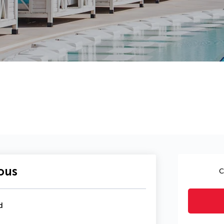
vous
C
d