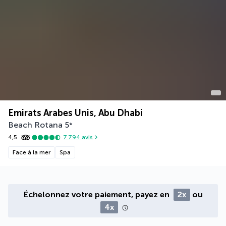
Emirats Arabes Unis, Abu Dhabi
Beach Rotana
5
*
4,5
7 794
avis
Face à la mer
Spa
Échelonnez votre paiement, payez en
2x
ou
4x