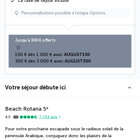
La
taxe de séjour
incluse
Personnalisation possible à l’étape Options.
Jusqu’à 300 € offerts
150 € dès 1 500 € avec 
AUGUST150
300 € dès 3 000 € avec 
AUGUST300
Votre séjour débute ici
Beach Rotana
5
*
4,5
7 794
avis
Pour votre prochaine escapade sous le radieux soleil de la 
péninsule Arabique, conjuguez donc les plaisirs de la 