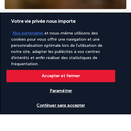
Le Trader's Vic est un restaurant exotique qui vous emmène 
Votre vie privée nous importe
pour un voyage culinaire vers la Polynésie française. Son cadre 
typique est à l'image de sa cuisine, fascinant et naturel. Au 
Nos partenaires
et nous-même utilisons des
menu, vous trouverez entre autres de délicieuses recettes 
cookies pour vous offrir une navigation et une
créoles et des spécialités françaises revisitées à la mode 
personnalisation optimale lors de l'utilisation de
tropicale.
notre site, adapter les publicités à vos centres
d'intérêts et enfin réaliser des statistiques de
Plus de détails
fréquentation.
Accepter et fermer
Activité & Lifestyle
Paramétrer
L'hôtel Beach Rotana 5* vous offre une infinité de possibilités 
Vérifier les disponibilités
pour vivre la magie des Émirats : faire du shopping après avoir 
Continuer sans accepter
passé du temps à la plage ou inversement avant de partir à la 
découverte d'Abu Dhabi...
Sous le radieux soleil qui brille sur la capitale des Émirats arabes 