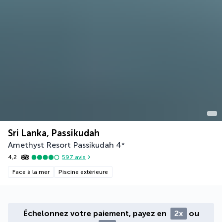
Sri Lanka, Passikudah
Amethyst Resort Passikudah
4
*
4,2
597
avis
Face à la mer
Piscine extérieure
Échelonnez votre paiement, payez en
2x
ou