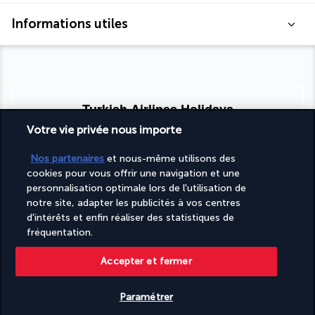
Informations utiles
Turkish Airlines Holidays
Votre vie privée nous importe
Noté
4,2
/ 5
Nos partenaires
et nous-même utilisons des
cookies pour vous offrir une navigation et une
personnalisation optimale lors de l'utilisation de
Basé sur
951
avis
notre site, adapter les publicités à vos centres
d'intérêts et enfin réaliser des statistiques de
fréquentation.
Accepter et fermer
Nos experts à votre écoute
Paramétrer
09 74 91 92 10