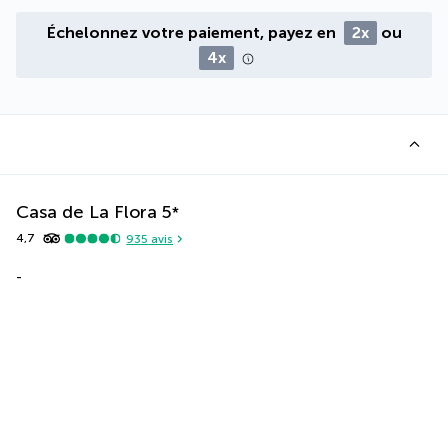
Échelonnez votre paiement, payez en
2x
ou
4x
Casa de La Flora
5
*
4,7
935
avis
-