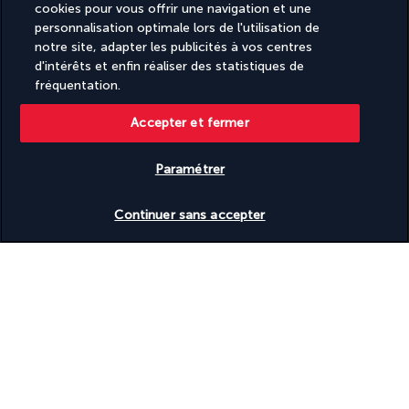
cookies pour vous offrir une navigation et une
personnalisation optimale lors de l'utilisation de
notre site, adapter les publicités à vos centres
d'intérêts et enfin réaliser des statistiques de
fréquentation.
Accepter et fermer
SUIVEZ-NOUS
Paramétrer
Vérifier les disponibilités
Continuer sans accepter
CONTACTEZ-NOUS
09 74 91 92 10
Réservations 7j/7 du lundi au vendredi de 10h à 20h. Le samedi et
dimanche de 10h à 19h
(Prix d'un appel local)