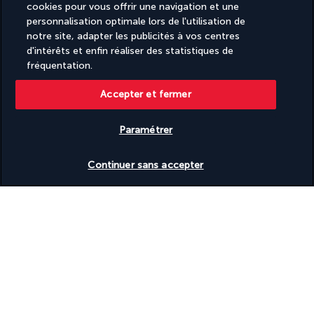
cookies pour vous offrir une navigation et une
personnalisation optimale lors de l'utilisation de
notre site, adapter les publicités à vos centres
d'intérêts et enfin réaliser des statistiques de
fréquentation.
Accepter et fermer
SUIVEZ-NOUS
Paramétrer
Vérifier les disponibilités
Continuer sans accepter
CONTACTEZ-NOUS
09 74 91 92 10
Réservations 7j/7 du lundi au vendredi de 10h à 20h. Le samedi et
dimanche de 10h à 19h
(Prix d'un appel local)