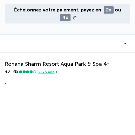
Échelonnez votre paiement, payez en
2x
ou
4x
Rehana Sharm Resort Aqua Park & Spa
4
*
4,2
3 275
avis
-