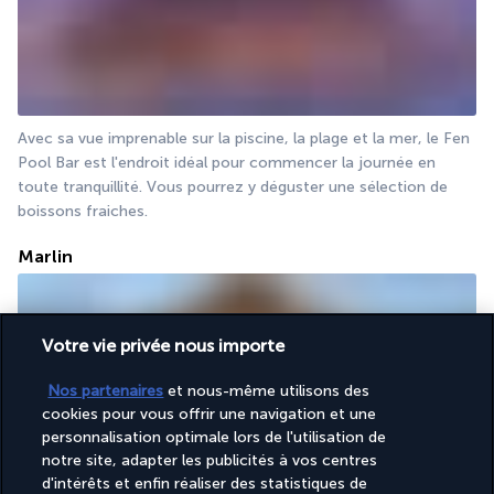
Avec sa vue imprenable sur la piscine, la plage et la mer, le Fen 
Pool Bar est l'endroit idéal pour commencer la journée en 
toute tranquillité. Vous pourrez y déguster une sélection de 
boissons fraiches.
Marlin
Votre vie privée nous importe
Nos partenaires
et nous-même utilisons des
cookies pour vous offrir une navigation et une
personnalisation optimale lors de l'utilisation de
notre site, adapter les publicités à vos centres
Ce restaurant érigé sur l'eau vous invite à découvrir de 
d'intérêts et enfin réaliser des statistiques de
succulentes spécialités à base de poissons et de fruits de mer. 