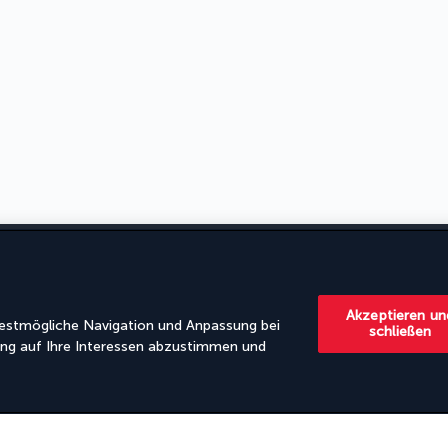
H AIRLINES
HILFE UND KONTAKT
Akzeptieren un
MEINE BUCHUNG STORNIEREN
estmögliche Navigation und Anpassung bei
schließen
ng auf Ihre Interessen abzustimmen und
SSUM
STORNIERUNGSGARANTIE
SCHUTZ
WARUM BEI UNS BUCHEN?
-RICHTLINIE
WARUM BEI UNS BUCHEN?