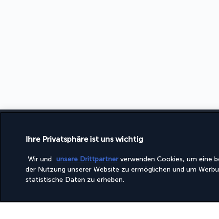
FOLGEN SIE UNS
TURKIS
Ihre Privatsphäre ist uns wichtig
AGB
Wir und
unsere Drittpartner
verwenden Cookies, um eine b
der Nutzung unserer Website zu ermöglichen und um Werbu
IMPRE
statistische Daten zu erheben.
DATEN
COOKIE