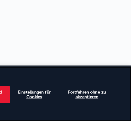
KONTAKTIEREN SIE UNS
d
Einstellungen für
Fortfahren ohne zu
Montag bis Freitag von 10 bis 20 Uhr und
Cookies
akzeptieren
Samstag und Sonntag von 10 bis 18 Uhr UTC+3
Kostenfreier Anruf