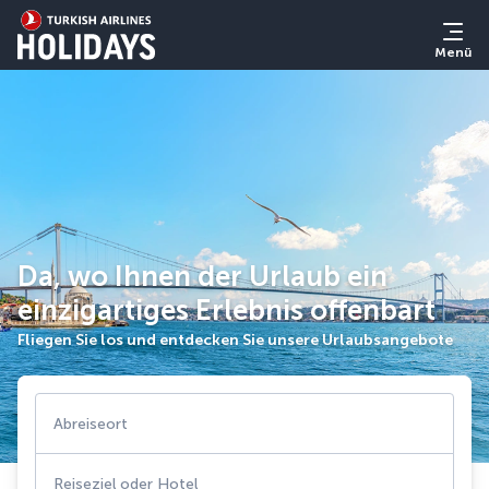
Menü
Da, wo Ihnen der Urlaub ein
einzigartiges Erlebnis offenbart
Fliegen Sie los und entdecken Sie unsere Urlaubsangebote
Abreiseort
Reiseziel oder Hotel