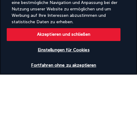
eine bestmögliche Navigation und Anpassung bei der
Nutzung unserer Website zu ermöglichen und um
Werbung auf Ihre Interessen abzustimmen und
statistische Daten zu erheben.
Akzeptieren und schließen
FOLGEN SIE UNS
Einstellungen für Cookies
Verfügbarkeit überprüfen
Fortfahren ohne zu akzeptieren
KONTAKTIEREN SIE UNS
Montag bis Freitag von 10 bis 20 Uhr und
Samstag und Sonntag von 10 bis 18 Uhr UTC+3
Kostenfreier Anruf
TURKISH AIRLINES