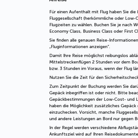
Für einen Aufenthalt mit Flug haben Sie die M
Fluggesellschaft (herkömmliche oder Low-Cos
Flugzeiten zu wählen. Buchen Sie je nach Wu
Economy Class, Business Class oder First Cl
Sie finden alle genauen Reise-Informationen
„Fluginformationen anzeigen“.
Damit Ihre Reise möglichst reibungslos abläu
Mittelstreckenflügen 2 Stunden vor dem Boa
bzw. 3 Stunden im Voraus, wenn der Flug län
Nutzen Sie die Zeit für den Sicherheitsche
Zum Zeitpunkt der Buchung werden Sie darübe
Gepäck inbegriffen ist oder nicht. Bitte beac
Gepäckbestimmungen der Low-Cost- und Lini
haben die Möglichkeit zusätzliches Gepäck 
einzuchecken. Vorsicht, manche Fluggesells
und andere Leistungen an Bord nur gegen B
In der Regel werden verschiedene Abflugstä
Ankunftsziel wird auf Ihren Reisedokumente