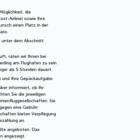
öglichkeit, die 
t-Airline) sowie Ihre 
nsch einen Platz in der 
ass.
 unter dem Abschnitt 
ft, raten wir Ihnen bei 
rding am Flughafen zu sein 
ger als 5 Stunden dauert.
ck und Ihre Gepäckaufgabe.
r informiert, ob Ihr 
hten Sie die jeweiligen 
enfluggesellschaften. Sie 
gegen eine Gebühr 
chaften bieten Verpflegung 
ezahlung an. 
dte angeboten. Das 
n angezeigt.