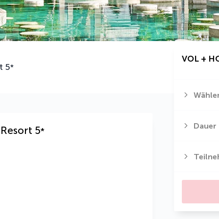
VOL + H
t
5
*
Wählen
Dauer
 Resort
5
*
Teiln