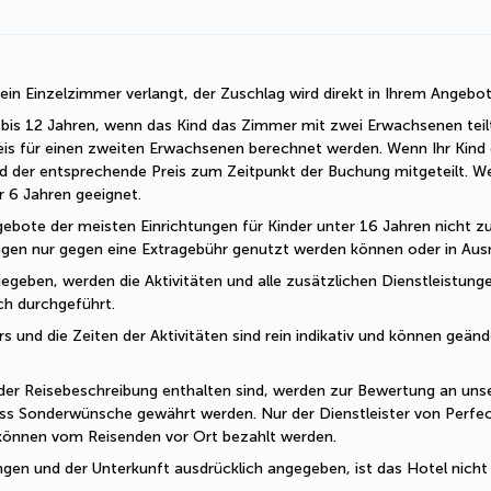
r ein Einzelzimmer verlangt, der Zuschlag wird direkt in Ihrem Angebo
 2 bis 12 Jahren, wenn das Kind das Zimmer mit zwei Erwachsenen teil
eis für einen zweiten Erwachsenen berechnet werden. Wenn Ihr Kind o
d der entsprechende Preis zum Zeitpunkt der Buchung mitgeteilt. W
er 6 Jahren geeignet.
ebote der meisten Einrichtungen für Kinder unter 16 Jahren nicht zug
ungen nur gegen eine Extragebühr genutzt werden können oder in Ausn
geben, werden die Aktivitäten und alle zusätzlichen Dienstleistungen
sch durchgeführt.
und die Zeiten der Aktivitäten sind rein indikativ und können geände
der Reisebeschreibung enthalten sind, werden zur Bewertung an unser
ss Sonderwünsche gewährt werden. Nur der Dienstleister von Perfec
 können vom Reisenden vor Ort bezahlt werden.
ngen und der Unterkunft ausdrücklich angegeben, ist das Hotel nicht