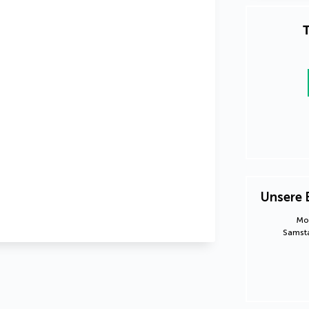
T
Unsere 
Mon
Samsta