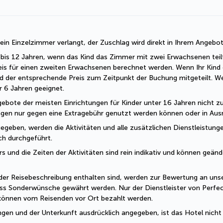
r ein Einzelzimmer verlangt, der Zuschlag wird direkt in Ihrem Angebo
 2 bis 12 Jahren, wenn das Kind das Zimmer mit zwei Erwachsenen teil
eis für einen zweiten Erwachsenen berechnet werden. Wenn Ihr Kind o
d der entsprechende Preis zum Zeitpunkt der Buchung mitgeteilt. W
er 6 Jahren geeignet.
ebote der meisten Einrichtungen für Kinder unter 16 Jahren nicht zug
ungen nur gegen eine Extragebühr genutzt werden können oder in Ausn
geben, werden die Aktivitäten und alle zusätzlichen Dienstleistungen
sch durchgeführt.
und die Zeiten der Aktivitäten sind rein indikativ und können geände
der Reisebeschreibung enthalten sind, werden zur Bewertung an unser
ss Sonderwünsche gewährt werden. Nur der Dienstleister von Perfec
 können vom Reisenden vor Ort bezahlt werden.
ngen und der Unterkunft ausdrücklich angegeben, ist das Hotel nicht