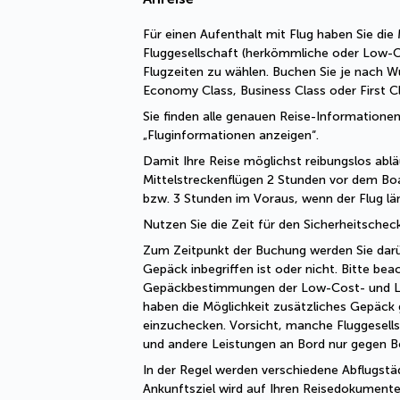
Für einen Aufenthalt mit Flug haben Sie die M
Fluggesellschaft (herkömmliche oder Low-Cos
Flugzeiten zu wählen. Buchen Sie je nach Wu
Economy Class, Business Class oder First Cl
Sie finden alle genauen Reise-Informationen
„Fluginformationen anzeigen“.
Damit Ihre Reise möglichst reibungslos abläu
Mittelstreckenflügen 2 Stunden vor dem Boa
bzw. 3 Stunden im Voraus, wenn der Flug län
Nutzen Sie die Zeit für den Sicherheitsche
Zum Zeitpunkt der Buchung werden Sie darübe
Gepäck inbegriffen ist oder nicht. Bitte beac
Gepäckbestimmungen der Low-Cost- und Lini
haben die Möglichkeit zusätzliches Gepäck 
einzuchecken. Vorsicht, manche Fluggesells
und andere Leistungen an Bord nur gegen B
In der Regel werden verschiedene Abflugstä
Ankunftsziel wird auf Ihren Reisedokumente