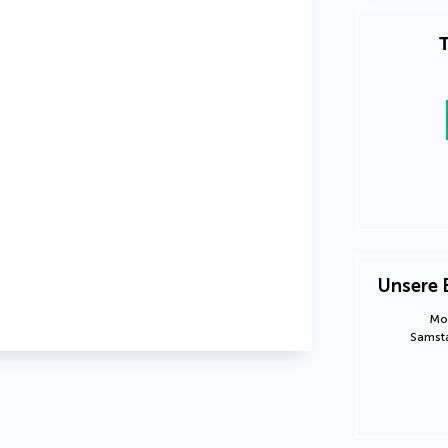
T
Unsere 
Mon
Samsta