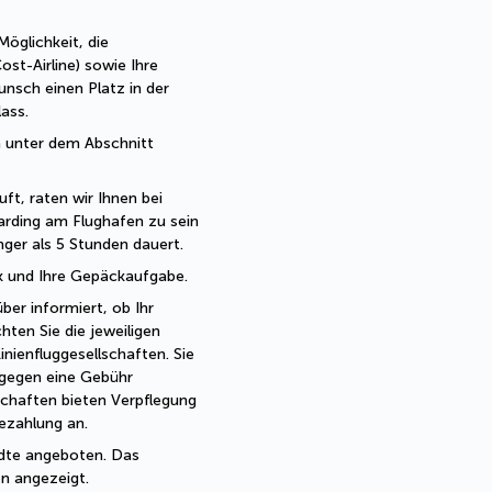
öglichkeit, die 
t-Airline) sowie Ihre 
nsch einen Platz in der 
ass.
 unter dem Abschnitt 
ft, raten wir Ihnen bei 
rding am Flughafen zu sein 
ger als 5 Stunden dauert.
ck und Ihre Gepäckaufgabe.
r informiert, ob Ihr 
hten Sie die jeweiligen 
enfluggesellschaften. Sie 
gegen eine Gebühr 
chaften bieten Verpflegung 
ezahlung an. 
dte angeboten. Das 
n angezeigt.