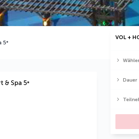
VOL + H
a
5
*
Wählen
Dauer
rt & Spa
5
*
Teiln