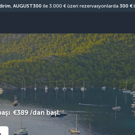
dirim
, 
AUGUST300
 ile 3.000 € üzeri rezervasyonlarda 
300 € 
başı
€389
/dan başl.
ı