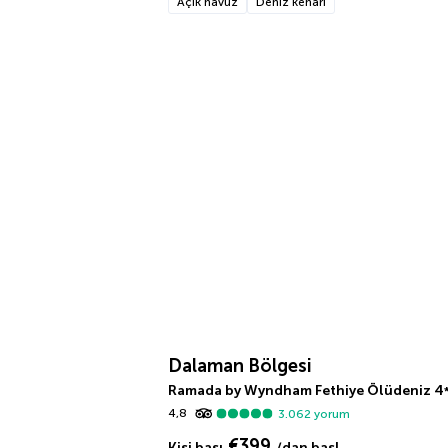
Açık havuz
Deniz kenarı
Dalaman Bölgesi
Ramada by Wyndham Fethiye Ölüdeniz
4
4,8
3.062
yorum
€399
Kişi başı
/dan başl.