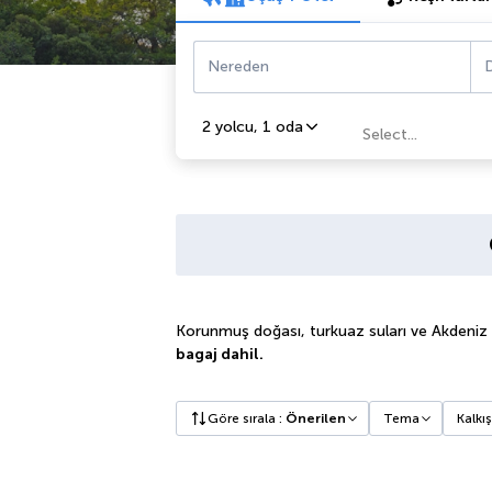
Nereden
D
2 yolcu
,
1 oda
Select...
Korunmuş doğası, turkuaz suları ve Akdeniz 
bagaj dahil.
Göre sırala
:
Önerilen
Tema
Kalkış