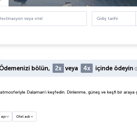
estinasyon veya otel
Gidiş tarihi
Ödemenizi bölün,
2x
veya
4x
içinde ödeyin
atmosferiyle Dalaman’ı keşfedin. Dinlenme, güneş ve keşfi bir araya g
 ayı
Otel adı