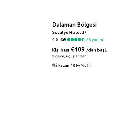
Dalaman Bölgesi
Sovalye Hotel
3
*
4,6
26
yorum
€409
Kişi başı
/dan başl.
2 gece
,
uçuşlar dahil
Kazan
409
+
Mil