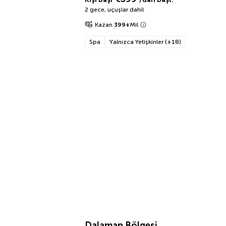
2 gece
,
uçuşlar dahil
Kazan
399
+
Mil
Spa
Yalnızca Yetişkinler (+18)
Dalaman Bölgesi