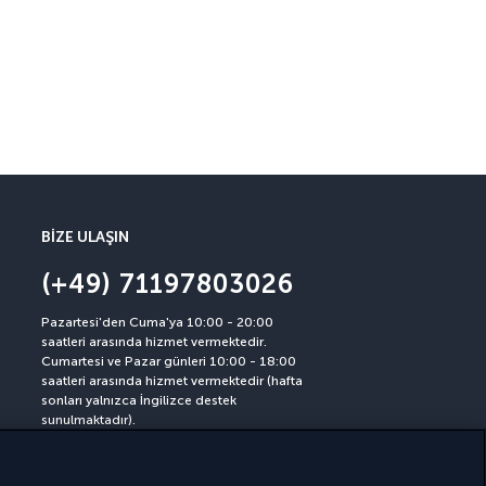
İptal Güvencesi
Yolculuğunuzdan 30 gün önces
BIZE ULAŞIN
(+49) 71197803026
Pazartesi'den Cuma'ya 10:00 - 20:00
saatleri arasında hizmet vermektedir.
Cumartesi ve Pazar günleri 10:00 - 18:00
saatleri arasında hizmet vermektedir (hafta
sonları yalnızca İngilizce destek
sunulmaktadır).
(Almanya numarası, ücretlendirme
operatöre göre değişiklik gösterebilir)