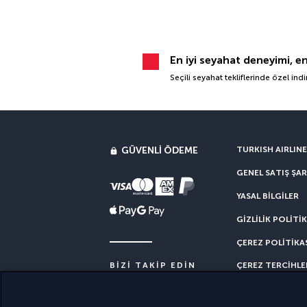
En iyi seyahat deneyimi, e
Seçili seyahat tekliflerinde özel ind
GÜVENLI ÖDEME
TURKISH AIRLIN
GENEL SATIŞ ŞAR
YASAL BILGILER
GIZLILIK POLITIK
ÇEREZ POLITIKA
ÇEREZ TERCIHLE
BIZI TAKIP EDIN