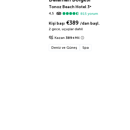
Tonoz Beach Hotel
3
*
4,5
815
yorum
€389
Kişi başı
/dan başl.
2 gece
,
uçuşlar dahil
Kazan
389
+
Mil
Deniz ve Güneş
Spa