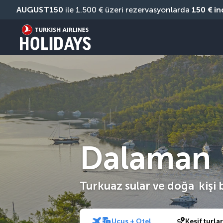
AUGUST150
 ile 1.500 € üzeri rezervasyonlarda 
150 € in
Dalaman
Turkuaz sular ve doğa
kişi 
Uçuş + Otel
Keşif turlar