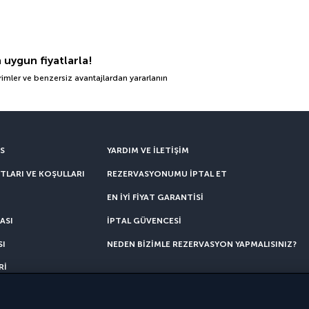
n uygun fiyatlarla!
irimler ve benzersiz avantajlardan yararlanın
ES
YARDIM VE ILETIŞIM
TLARI VE KOŞULLARI
REZERVASYONUMU IPTAL ET
EN IYI FIYAT GARANTISI
ASI
İPTAL GÜVENCESI
SI
NEDEN BIZIMLE REZERVASYON YAPMALISINIZ?
RI