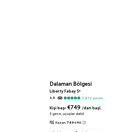
Dalaman Bölgesi
Liberty Fabay
5
*
4,8
3.872
yorum
€749
Kişi başı
/dan başl.
3 gece
,
uçuşlar dahil
Kazan
749
+
Mil