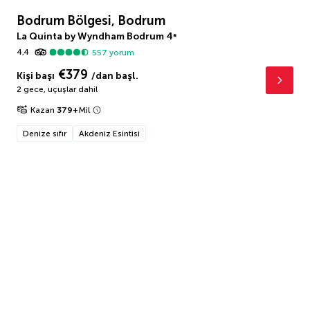
Bodrum Bölgesi, Bodrum
La Quinta by Wyndham Bodrum
4
*
4,4
557
yorum
€379
Kişi başı
/dan başl.
2 gece
,
uçuşlar dahil
Kazan
379
+
Mil
Denize sıfır
Akdeniz Esintisi