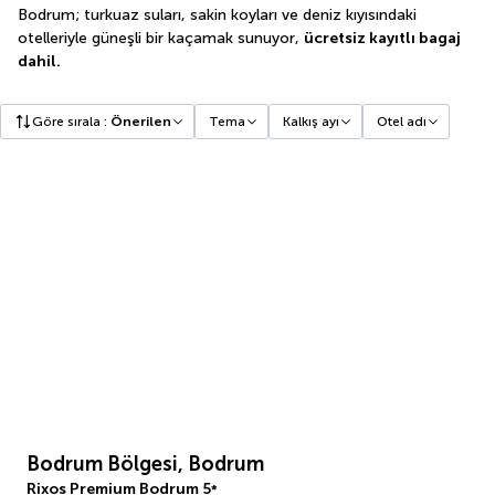
Bodrum; turkuaz suları, sakin koyları ve deniz kıyısındaki
otelleriyle güneşli bir kaçamak sunuyor,
ücretsiz kayıtlı bagaj
dahil.
Göre sırala
:
Önerilen
Tema
Kalkış ayı
Otel adı
Bodrum Bölgesi, Bodrum
Rixos Premium Bodrum
5
*