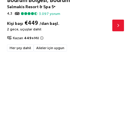
Bodrum Bölgesi, Bodrum
Salmakis Resort & Spa
5
*
4,3
3.097
yorum
€449
Kişi başı
/dan başl.
2 gece
,
uçuşlar dahil
Kazan
449
+
Mil
Her şey dahil
Aileler için uygun