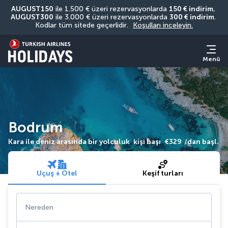
AUGUST150
 ile 1.500 € üzeri rezervasyonlarda 
150 € indirim
, 
AUGUST300
 ile 3.000 € üzeri rezervasyonlarda 
300 € indirim
. 
Kodlar tüm sitede geçerlidir. 
Koşulları inceleyin.
Menü
Bodrum
Kara ile deniz arasında bir yolculuk
kişi başı
€329
/dan başl.
Uçuş + Otel
Keşif turları
Nereden