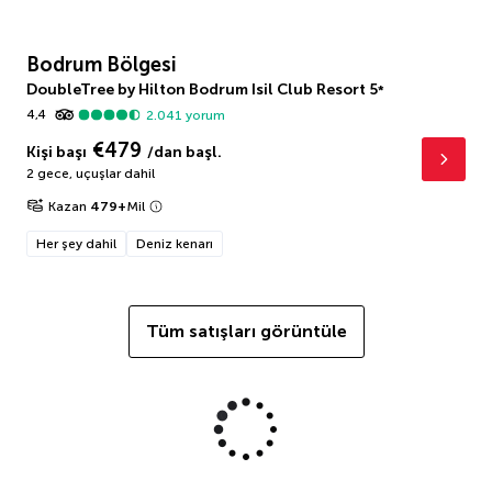
Bodrum Bölgesi
DoubleTree by Hilton Bodrum Isil Club Resort
5
*
4,4
2.041
yorum
€479
Kişi başı
/dan başl.
2 gece
,
uçuşlar dahil
Kazan
479
+
Mil
Her şey dahil
Deniz kenarı
Tüm satışları görüntüle