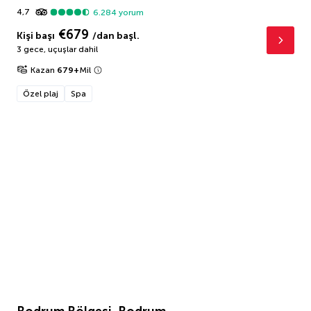
4,7
6.284
yorum
€679
Kişi başı
/dan başl.
3 gece
,
uçuşlar dahil
Kazan
679
+
Mil
Özel plaj
Spa