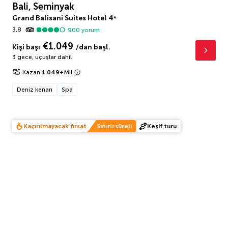
Bali, Seminyak
Grand Balisani Suites Hotel
4
*
3,8
900
yorum
€1.049
Kişi başı
/dan başl.
3 gece
,
uçuşlar dahil
Kazan
1.049
+
Mil
Deniz kenarı
Spa
Kaçırılmayacak fırsat
Sınırlı süreli
Keşif turu