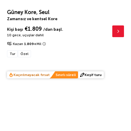
Güney Kore, Seul
Zamansız ve kentsel Kore
€1.809
Kişi başı
/dan başl.
10 gece
,
uçuşlar dahil
Kazan
1.809
+
Mil
Tur
Özel
Kaçırılmayacak fırsat
Sınırlı süreli
Keşif turu