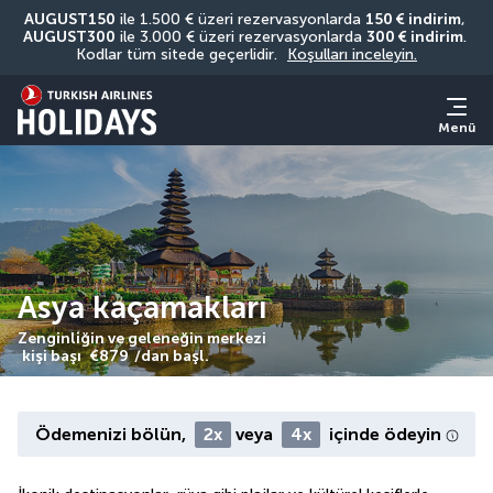
AUGUST150
 ile 1.500 € üzeri rezervasyonlarda 
150 € indirim
, 
AUGUST300
 ile 3.000 € üzeri rezervasyonlarda 
300 € indirim
. 
Kodlar tüm sitede geçerlidir. 
Koşulları inceleyin.
Menü
Asya kaçamakları
Zenginliğin ve geleneğin merkezi
kişi başı
€879
/dan başl.
Ödemenizi bölün,
2x
veya
4x
içinde ödeyin