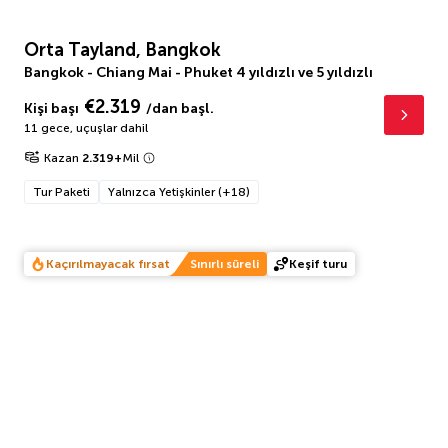
Orta Tayland, Bangkok
Bangkok - Chiang Mai - Phuket 4 yıldızlı ve 5 yıldızlı
€2.319
Kişi başı
/dan başl.
11 gece
,
uçuşlar dahil
Kazan
2.319
+
Mil
Tur Paketi
Yalnızca Yetişkinler (+18)
Kaçırılmayacak fırsat
Sınırlı süreli
Keşif turu