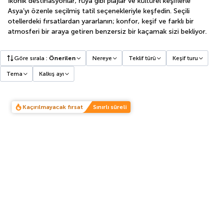
İkonik destinasyonlar, rüya gibi plajlar ve kültürel keşiflerle
Asya’yı özenle seçilmiş tatil seçenekleriyle keşfedin. Seçili
otellerdeki fırsatlardan yararlanın; konfor, keşif ve farklı bir
atmosferi bir araya getiren benzersiz bir kaçamak sizi bekliyor.
Göre sırala
:
Önerilen
Nereye
Teklif türü
Keşif turu
Tema
Kalkış ayı
Kaçırılmayacak fırsat
Sınırlı süreli