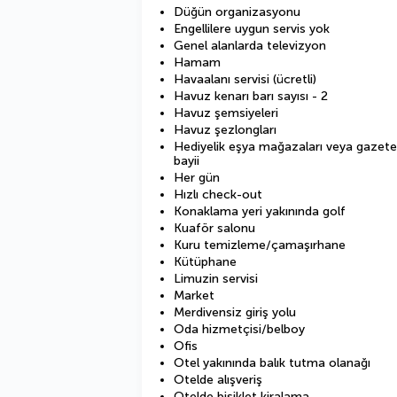
Düğün organizasyonu
Engellilere uygun servis yok
Genel alanlarda televizyon
Hamam
Havaalanı servisi (ücretli)
Havuz kenarı barı sayısı - 2
Havuz şemsiyeleri
Havuz şezlongları
Hediyelik eşya mağazaları veya gazete
bayii
Her gün
Hızlı check-out
Konaklama yeri yakınında golf
Kuaför salonu
Kuru temizleme/çamaşırhane
Kütüphane
Limuzin servisi
Market
Merdivensiz giriş yolu
Oda hizmetçisi/belboy
Ofis
Otel yakınında balık tutma olanağı
Otelde alışveriş
Otelde bisiklet kiralama