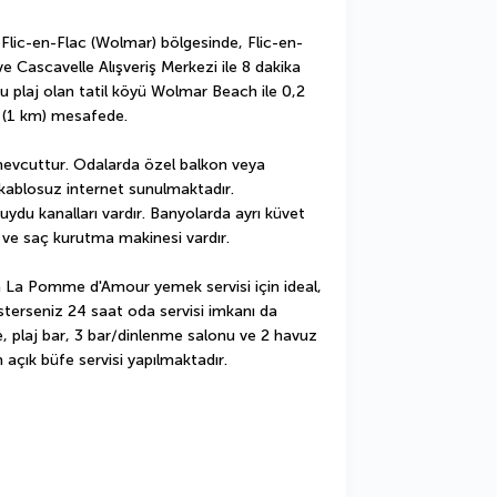
 Flic-en-Flac (Wolmar) bölgesinde, Flic-en-
e Cascavelle Alışveriş Merkezi ile 8 dakika 
plaj olan tatil köyü Wolmar Beach ile 0,2 
i (1 km) mesafede.
 mevcuttur. Odalarda özel balkon veya 
 kablosuz internet sunulmaktadır. 
n uydu kanalları vardır. Banyolarda ayrı küvet 
 ve saç kurutma makinesi vardır.
 La Pomme d'Amour yemek servisi için ideal, 
sterseniz 24 saat oda servisi imkanı da 
e, plaj bar, 3 bar/dinlenme salonu ve 2 havuz 
n açık büfe servisi yapılmaktadır.