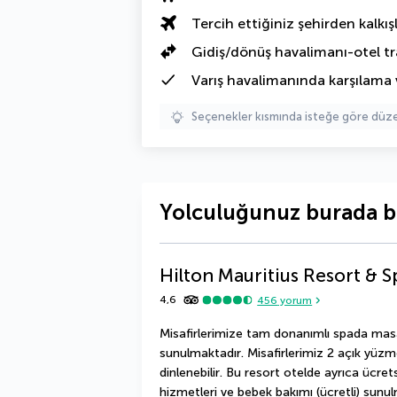
Tercih ettiğiniz şehirden kalkışl
Gidiş/dönüş havalimanı-otel tr
Varış havalimanında karşılama 
Seçenekler kısmında isteğe göre d
Yolculuğunuz burada b
Hilton Mauritius Resort & S
4,6
456
yorum
Misafirlerimize tam donanımlı spada masa
sunulmaktadır. Misafirlerimiz 2 açık yüzm
dinlenebilir. Bu resort otelde ayrıca ücre
hizmetleri ve bebek bakımı (ücretli) sunul