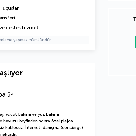
ı uçuşlar
ansferi
T
ve destek hizmeti
üzenleme yapmak mümkündür.
aşlıyor
pa
5
*
j, vücut bakımı ve yüz bakımı 
e havuzu keyfinden sonra özel plajda 
tsiz kablosuz İnternet, danışma (concierge) 
maktadır.