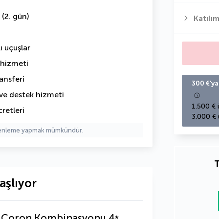
 (2. gün)
Katılım
ı uçuşlar
hizmeti
ansferi
300 €’ya
ve destek hizmeti
1.500 € 
retleri
3.000 € 
üzenleme yapmak mümkündür.
T
aşlıyor
ve Coron Kombinasyonu
4
*