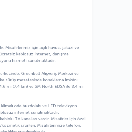
 Misafirlerimiz için açık havuz, jakuzi ve 
ücretsiz kablosuz İnternet, danışma 
asyonu hizmeti sunulmaktadır.
kezinde, Greenbelt Alışveriş Merkezi ve 
dakika sürüş mesafesinde konaklama imkânı 
 4,6 mi (7,4 km) ve SM North EDSA ile 8,4 mi 
1 klimalı oda buzdolabı ve LED televizyon 
ablosuz internet sunulmaktadır. 
kablolu TV kanalları vardır. Misafirler için özel 
kozmetik ürünleri. Misafirlerimize telefon, 
laylıklar sunulmaktadır.