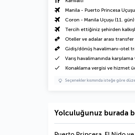
Kahvaltı
Manila - Puerto Princesa Uçuşu
Coron - Manila Uçuşu (11. gün)
Tercih ettiğiniz şehirden kalkışl
Oteller ve adalar arası transfer
Gidiş/dönüş havalimanı-otel tr
Varış havalimanında karşılama 
Konaklama vergisi ve hizmet üc
Seçenekler kısmında isteğe göre d
Yolculuğunuz burada b
Puerto Princesa, El Nido 