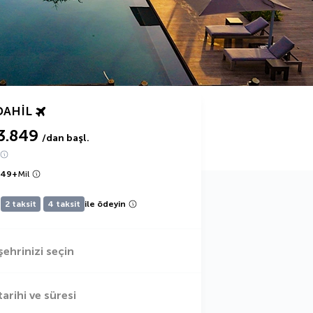
DAHIL
3.849
/dan başl.
849
+
Mil
2 taksit
4 taksit
ile ödeyin
şehrinizi seçin
tarihi ve süresi