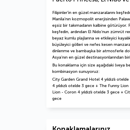
Filipinler’in en güzel manzaralarını keşfed
Manila’nın kozmopolit enerjisinden Palawa
eşsiz bir takımadanın kalbine götürüyor. P
keşfedin, ardından El Nido’nun zümrüt ren
beyaz kumlu plajlarına ve etkileyici kayalı
büyüleyici gölleri ve nefes kesen manzara
dinlenme ve bambaşka bir atmosferle do
Asya’nın en güzel destinasyonlarından bir
Bu konaklama için size aşağıdaki (veya be
kombinasyon sunuyoruz:
City Garden Grand Hotel 4 yıldızlı otelde
4 yıldızlı otelde 3 gece + The Funny Lion 
Lion - Coron 4 yıldızlı otelde 3 gece + Ci
gece
Konaklamalarınız