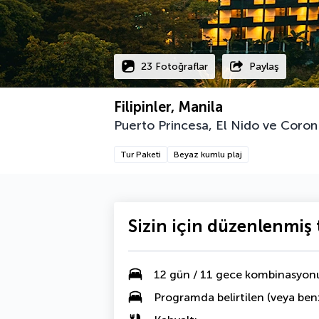
23 Fotoğraflar
Paylaş
Filipinler, Manila
Puerto Princesa, El Nido ve Coro
Tur Paketi
Beyaz kumlu plaj
Sizin için düzenlenmiş t
12 gün / 11 gece kombinasyon
Programda belirtilen (veya ben