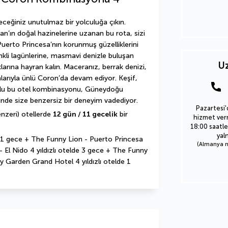
eceğiniz unutulmaz bir yolculuğa çıkın. 
n’ın doğal hazinelerine uzanan bu rota, sizi 
uerto Princesa’nın korunmuş güzelliklerini 
kli lagünlerine, masmavi denizle buluşan 
Uz
klarına hayran kalın. Maceranız, berrak denizi, 
larıyla ünlü Coron’da devam ediyor. Keşif, 
lu bu otel kombinasyonu, Güneydoğu 
inde size benzersiz bir deneyim vadediyor.
Pazartesi'
nzeri) otellerde 
12 gün / 11 gecelik
 bir 
hizmet verm
18:00 saatle
yal
 1 gece + The Funny Lion - Puerto Princesa 
(Almanya nu
- El Nido 4 yıldızlı otelde 3 gece + The Funny 
ty Garden Grand Hotel 4 yıldızlı otelde 1 