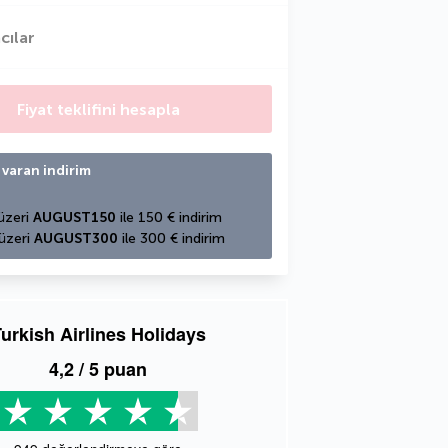
cılar
Fiyat teklifini hesapla
 varan indirim
üzeri 
AUGUST150
 ile 150 € indirim
üzeri 
AUGUST300
 ile 300 € indirim
urkish Airlines Holidays
4,2
/ 5 puan