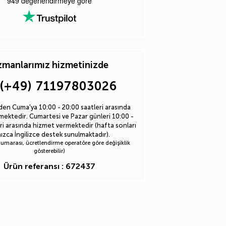
949
değerlendirmeye göre
manlarımız hizmetinizde
(+49) 71197803026
den Cuma'ya 10:00 - 20:00 saatleri arasında
ektedir. Cumartesi ve Pazar günleri 10:00 -
ri arasında hizmet vermektedir (hafta sonları
nızca İngilizce destek sunulmaktadır).
marası, ücretlendirme operatöre göre değişiklik
gösterebilir)
Ürün referansı : 672437