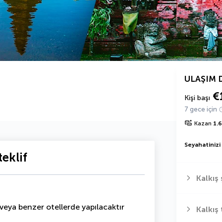
ULAŞIM 
€
Kişi başı
7 gece için
Kazan
1.
Seyahatinizi
eklif
Kalkış 
 veya benzer otellerde yapılacaktır
Kalkış 