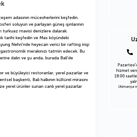
ek
teşem adasının mücevherlerini keşfedin. 
feri soluyun ve parlayan güneş ışınlarının 
n turkuaz mavisi denizlere dalarak. 
k tarihi keşfedin ve Mas köyündeki 
Uz
 Ayung Nehri'nde heyecan verici bir rafting inişi 
r gastronomik merakınızı tatmin edecek. Bu 
ne dalın ve şu anda, burada Bali'de 
Pazartesi'
hizmet verm
 ve büyüleyici restoranlar, yerel pazarlar ve 
18:00 saatle
tsel başkenti, Bali halkının kültürel mirasını 
yal
aze yerel ürünler sunan canlı yerel pazarlar 
(Almanya nu