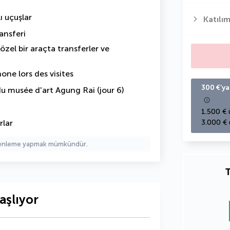
ı uçuşlar
Katılım
ansferi
 özel bir araçta transferler ve
one lors des visites
300 €’ya
du musée d'art Agung Rai (jour 6)
1.500 € 
rlar
3.000 € 
üzenleme yapmak mümkündür.
T
aşlıyor