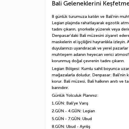
Bali Geleneklerini Keşfetm
8 günlük turumuza katılın ve Bali'nin muh
Legian plajında rahatlayarak egzotik atmos
tadını çıkarın, şnorkelle yüzerek veya deri
Denpasar'daki Bali müzesini ziyaret edere
maskelerin el işçiliğini hayranlıkla izleyin.
duyularınızı uyandıracak ve yerel pazarla
muhteşem adanın heyecan verici atmosferi
korunmuş doğal çevrenin tadını çıkarın.
Legian Bölgesi: Kumlu sahil boyunca uzanır
mağazalarla doludur. Denpasar: Bali'nin ken
korur. Bali müzesi, Bali halkının anıtı ve t
barındırır.
Günlük Yolculuk Planınız:
1.GÜN: Bali'ye Varış
2.GÜN - 4.GÜN: Legian
5.GÜN - 7.GÜN: Ubud
8.GÜN: Ubud - Ayrılış