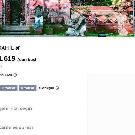
DAHIL
1.619
/dan başl.
619
+
Mil
2 taksit
4 taksit
ile ödeyin
şehrinizi seçin
tarihi ve süresi