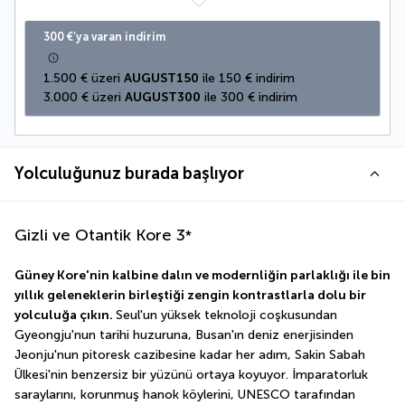
300 €’ya varan indirim
1.500 € üzeri 
AUGUST150
 ile 150 € indirim
3.000 € üzeri 
AUGUST300
 ile 300 € indirim
Yolculuğunuz burada başlıyor
Gizli ve Otantik Kore
3
*
Güney Kore'nin kalbine dalın ve modernliğin parlaklığı ile bin 
yıllık geleneklerin birleştiği zengin kontrastlarla dolu bir 
yolculuğa çıkın. 
Seul'un yüksek teknoloji coşkusundan 
Gyeongju'nun tarihi huzuruna, Busan'ın deniz enerjisinden 
Jeonju'nun pitoresk cazibesine kadar her adım, Sakin Sabah 
Ülkesi'nin benzersiz bir yüzünü ortaya koyuyor. İmparatorluk 
saraylarını, korunmuş hanok köylerini, UNESCO tarafından 