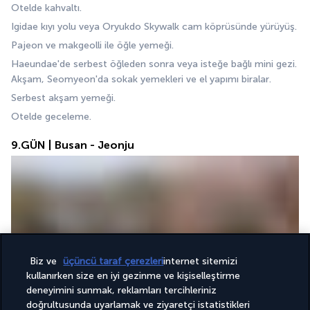
Otelde kahvaltı.
Igidae kıyı yolu veya Oryukdo Skywalk cam köprüsünde yürüyüş.
Pajeon ve makgeolli ile öğle yemeği.
Haeundae'de serbest öğleden sonra veya isteğe bağlı mini gezi. 
Akşam, Seomyeon'da sokak yemekleri ve el yapımı biralar.
Serbest akşam yemeği.
Otelde geceleme.
9.GÜN | Busan - Jeonju
Biz ve
üçüncü taraf çerezleri
internet sitemizi
Otelde kahvaltı.
kullanırken size en iyi gezinme ve kişiselleştirme
deneyimini sunmak, reklamları tercihleriniz
Jeonju'ya ekspres otobüs. Hanok evine giriş ve Hanok Köyü, 
doğrultusunda uyarlamak ve ziyaretçi istatistikleri
Jeondong Katedrali ve Pungnam Kapısı'nı ziyaret.