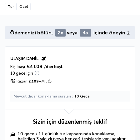
Tur
Özel
Ödemenizi bölün,
2x
veya
4x
içinde ödeyin
ULAŞIM DAHIL
€2.109
Kişi başı
/dan başl.
10 gece için
Kazan
2.109
+
Mil
Mevcut diğer konaklama süreleri
10 Gece
Sizin için düzenlenmiş teklif
10 gece / 11 günlük tur kapsamında konaklama,
belirtilen 3 yıldızlı (veya benzer) tesislerde yapılacaktır