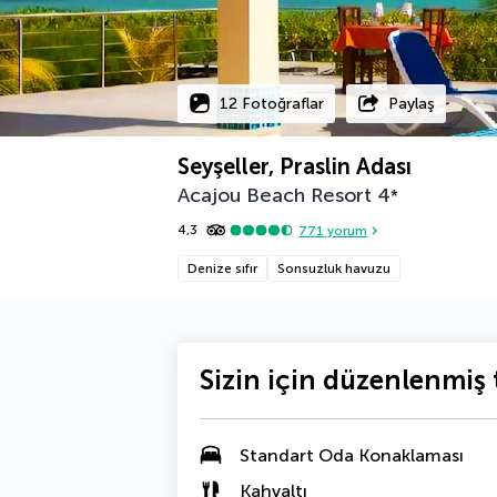
12 Fotoğraflar
Paylaş
Seyşeller, Praslin Adası
Acajou Beach Resort
4
*
4,3
771
yorum
Denize sıfır
Sonsuzluk havuzu
Sizin için düzenlenmiş t
Standart Oda Konaklaması
Kahvaltı