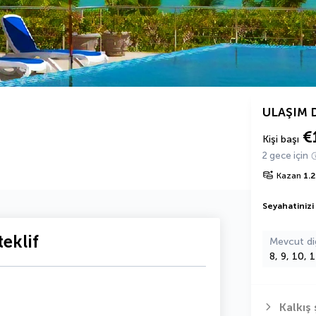
ULAŞIM 
€
Kişi başı
2 gece için
Kazan
1.
Seyahatinizi
eklif
Mevcut di
8, 9, 10, 
Kalkış 