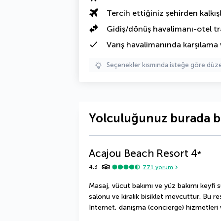
Tercih ettiğiniz şehirden kalkışl
Gidiş/dönüş havalimanı-otel tr
Varış havalimanında karşılama 
Seçenekler kısmında isteğe göre d
Yolculuğunuz burada b
Acajou Beach Resort
4
*
4,3
771
yorum
Masaj, vücut bakımı ve yüz bakımı keyfi sü
salonu ve kiralık bisiklet mevcuttur. Bu r
İnternet, danışma (concierge) hizmetleri 