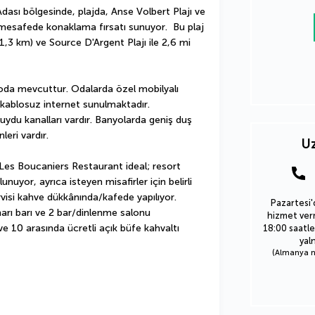
ası bölgesinde, plajda, Anse Volbert Plajı ve 
 mesafede konaklama fırsatı sunuyor.  Bu plaj 
(1,3 km) ve Source D'Argent Plajı ile 2,6 mi 
 oda mevcuttur. Odalarda özel mobilyalı 
 kablosuz internet sunulmaktadır. 
n uydu kanalları vardır. Banyolarda geniş duş 
leri vardır.
Uz
 Les Boucaniers Restaurant ideal; resort 
uyor, ayrıca isteyen misafirler için belirli 
visi kahve dükkânında/kafede yapılıyor. 
Pazartesi'
arı barı ve 2 bar/dinlenme salonu 
hizmet verm
e 10 arasında ücretli açık büfe kahvaltı 
18:00 saatle
yal
(Almanya nu