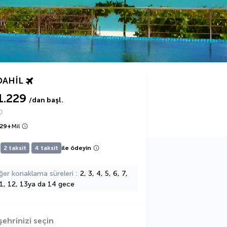
DAHIL
1.229
/dan başl.
229
+
Mil
2 taksit
4 taksit
ile ödeyin
ğer konaklama süreleri
2, 3, 4, 5, 6, 7,
11, 12, 13ya da 14 gece
şehrinizi seçin