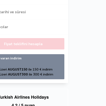
tarihi ve süresi
cılar
Fiyat teklifini hesapla
 varan indirim
üzeri 
AUGUST150
 ile 150 € indirim
üzeri 
AUGUST300
 ile 300 € indirim
urkish Airlines Holidays
4,2
/ 5 puan