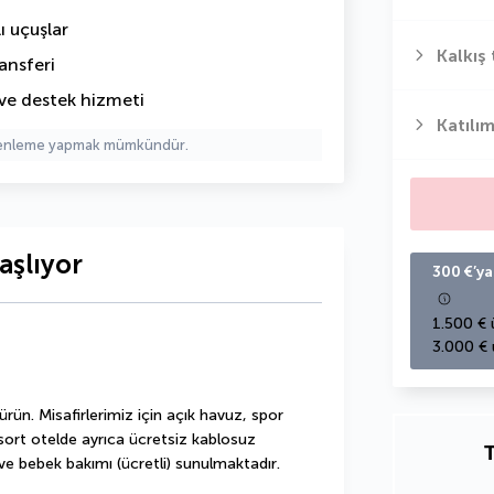
ı uçuşlar
Kalkış 
ansferi
ve destek hizmeti
Katılım
üzenleme yapmak mümkündür.
aşlıyor
300 €’ya
1.500 € 
3.000 € 
rün. Misafirlerimiz için açık havuz, spor 
esort otelde ayrıca ücretsiz kablosuz 
T
ve bebek bakımı (ücretli) sunulmaktadır.