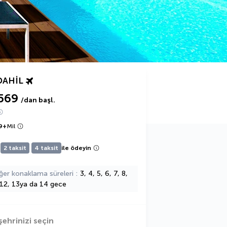
DAHIL
569
/dan başl.
9
+
Mil
2 taksit
4 taksit
ile ödeyin
ğer konaklama süreleri
3, 4, 5, 6, 7, 8,
 12, 13ya da 14 gece
şehrinizi seçin