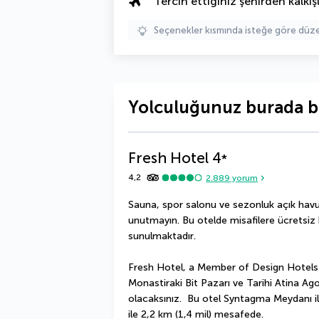
Tercih ettiğiniz şehirden kalkışl
Seçenekler kısmında isteğe göre d
Yolculuğunuz burada b
Fresh Hotel
4
*
4,2
2.889
yorum
Sauna, spor salonu ve sezonluk açık havu
unutmayın. Bu otelde misafilere ücretsiz k
sunulmaktadır.
Fresh Hotel, a Member of Design Hotels
Monastiraki Bit Pazarı ve Tarihi Atina Ag
olacaksınız.  Bu otel Syntagma Meydanı il
ile 2,2 km (1,4 mil) mesafede.