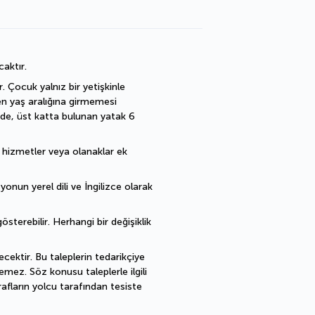
caktır.
 Çocuk yalnız bir yetişkinle 
en yaş aralığına girmemesi 
de, üst katta bulunan yatak 6 
ı hizmetler veya olanaklar ek 
nun yerel dili ve İngilizce olarak 
sterebilir. Herhangi bir değişiklik 
cektir. Bu taleplerin tedarikçiye 
mez. Söz konusu taleplerle ilgili 
fların yolcu tarafından tesiste 