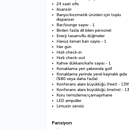
24 saat ofis
Asansör
Banyo/kozmetik ürünleri için toplu
dispanser
Bar/lounge sayısı - 1
Birden fazla dil bilen personel
Enerji tasarruflu düğmeler
Havuz kenarı barı sayısı - 1
Her gün
Hızlı check-in
Hızlı check-out
Kahve dükkanı/kafe sayısı - 1
Konaklama yeri yakınında golf
Konaklama yerinde yerel kaynaklı gıda
(%80 veya daha fazla)
Konferans alanı büyüklüğü (feet) - 139
Konferans alanı büyüklüğü (metre) - 1
Kuru temizleme/çamaşırhane
LED ampuller
Limuzin servisi
Pansiyon