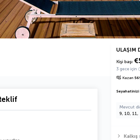
ULAŞIM 
€
Kişi başı
3 gece için
Kazan
56
Seyahatinizi
eklif
Mevcut di
9, 10, 11,
Kalkış 