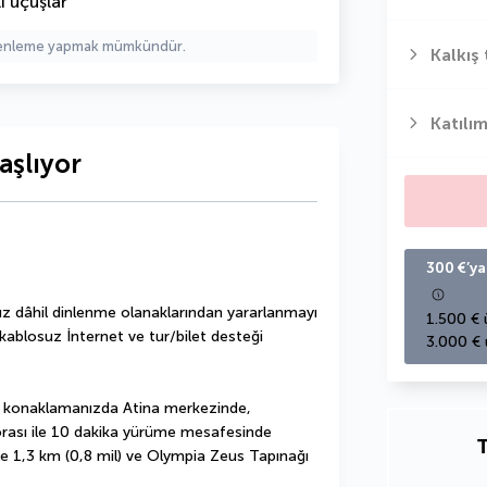
ı uçuşlar
üzenleme yapmak mümkündür.
Kalkış 
Katılım
aşlıyor
300 €’ya
z dâhil dinlenme olanaklarından yararlanmayı 
1.500 € 
ablosuz İnternet ve tur/bilet desteği 
3.000 € 
 konaklamanızda Atina merkezinde, 
orası ile 10 dakika yürüme mesafesinde 
T
e 1,3 km (0,8 mil) ve Olympia Zeus Tapınağı 