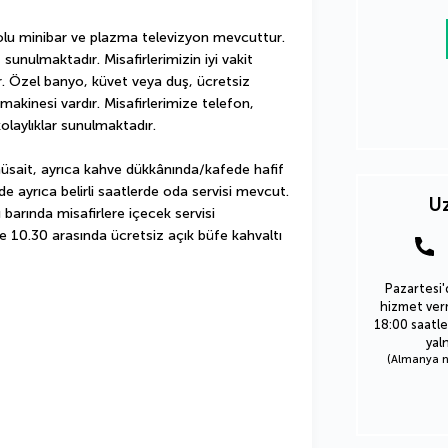
olu minibar ve plazma televizyon mevcuttur. 
sunulmaktadır. Misafirlerimizin iyi vakit 
dır. Özel banyo, küvet veya duş, ücretsiz 
kinesi vardır. Misafirlerimize telefon, 
laylıklar sunulmaktadır.
sait, ayrıca kahve dükkânında/kafede hafif 
lde ayrıca belirli saatlerde oda servisi mevcut. 
Uz
rında misafirlere içecek servisi 
e 10.30 arasında ücretsiz açık büfe kahvaltı 
Pazartesi'
hizmet verm
18:00 saatle
yal
(Almanya nu