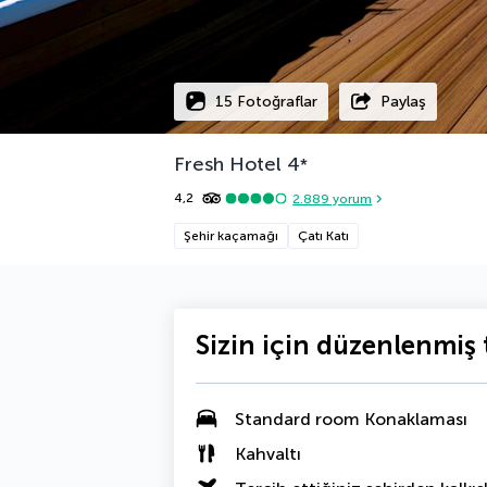
15 Fotoğraflar
Paylaş
Fresh Hotel
4
*
4,2
2.889
yorum
Şehir kaçamağı
Çatı Katı
Sizin için düzenlenmiş t
Standard room Konaklaması
Kahvaltı