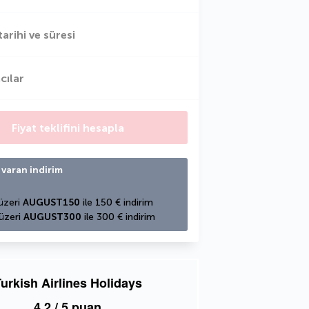
tarihi ve süresi
cılar
Fiyat teklifini hesapla
 varan indirim
üzeri 
AUGUST150
 ile 150 € indirim
üzeri 
AUGUST300
 ile 300 € indirim
urkish Airlines Holidays
4,2
/ 5 puan