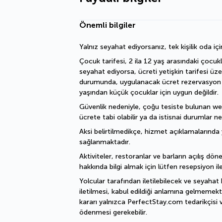
Önemli bilgiler
Yalnız seyahat ediyorsanız, tek kişilik oda içi
Çocuk tarifesi, 2 ila 12 yaş arasındaki çocukl
seyahat ediyorsa, ücreti yetişkin tarifesi üz
durumunda, uygulanacak ücret rezervasyon işl
yaşından küçük çocuklar için uygun değildir.
Güvenlik nedeniyle, çoğu tesiste bulunan welln
ücrete tabi olabilir ya da istisnai durumlar ne
Aksi belirtilmedikçe, hizmet açıklamalarında y
sağlanmaktadır.
Aktiviteler, restoranlar ve barların açılış döne
hakkında bilgi almak için lütfen resepsiyon ile
Yolcular tarafından iletilebilecek ve seyahat 
iletilmesi, kabul edildiği anlamına gelmemekte
kararı yalnızca PerfectStay.com tedarikçisi v
ödenmesi gerekebilir.