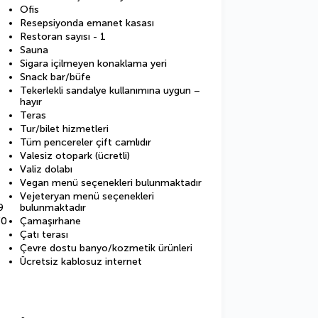
Ofis
Resepsiyonda emanet kasası
Restoran sayısı - 1
Sauna
Sigara içilmeyen konaklama yeri
Snack bar/büfe
Tekerlekli sandalye kullanımına uygun –
hayır
Teras
Tur/bilet hizmetleri
Tüm pencereler çift camlıdır
Valesiz otopark (ücretli)
Valiz dolabı
Vegan menü seçenekleri bulunmaktadır
Vejeteryan menü seçenekleri
9
bulunmaktadır
30
Çamaşırhane
Çatı terası
Çevre dostu banyo/kozmetik ürünleri
Ücretsiz kablosuz internet