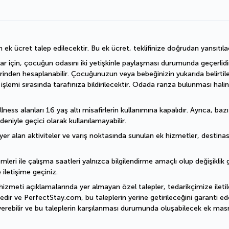
n ek ücret talep edilecektir. Bu ek ücret, teklifinize doğrudan yansıtıla
ar için, çocuğun odasını iki yetişkinle paylaşması durumunda geçerlidir.
erinden hesaplanabilir. Çocuğunuzun veya bebeğinizin yukarıda belirtil
emi sırasında tarafınıza bildirilecektir. Odada ranza bulunması halin
ess alanları 16 yaş altı misafirlerin kullanımına kapalıdır. Ayrıca, baz
deniyle geçici olarak kullanılamayabilir.
er alan aktiviteler ve varış noktasında sunulan ek hizmetler, destinasyo
mleri ile çalışma saatleri yalnızca bilgilendirme amaçlı olup değişiklik gö
 iletişime geçiniz.
hizmeti açıklamalarında yer almayan özel talepler, tedarikçimize iletile
dir ve PerfectStay.com, bu taleplerin yerine getirileceğini garanti ede
erebilir ve bu taleplerin karşılanması durumunda oluşabilecek ek masra