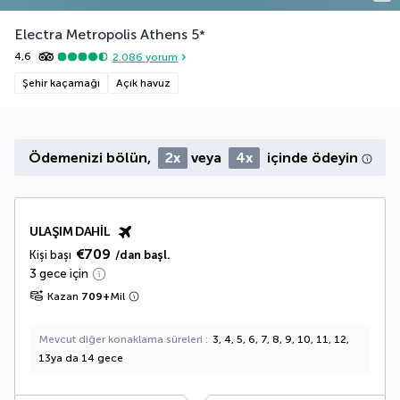
Electra Metropolis Athens
5
*
4,6
2.086
yorum
Şehir kaçamağı
Açık havuz
Ödemenizi bölün,
2x
veya
4x
içinde ödeyin
ULAŞIM DAHIL
€709
Kişi başı
/dan başl.
3 gece için
Kazan
709
+
Mil
Mevcut diğer konaklama süreleri
3, 4, 5, 6, 7, 8, 9, 10, 11, 12,
13ya da 14 gece