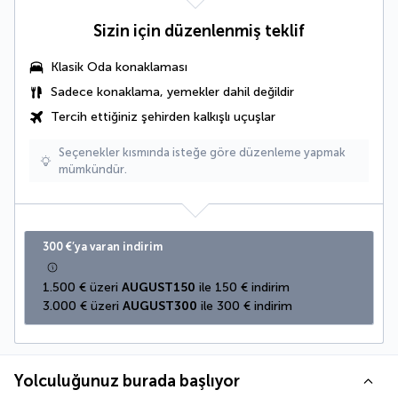
Sizin için düzenlenmiş teklif
Klasik Oda
konaklaması
Sadece konaklama, yemekler dahil değildir
Tercih ettiğiniz şehirden kalkışlı uçuşlar
Seçenekler kısmında isteğe göre düzenleme yapmak
mümkündür.
300 €’ya varan indirim
1.500 € üzeri 
AUGUST150
 ile 150 € indirim
3.000 € üzeri 
AUGUST300
 ile 300 € indirim
Yolculuğunuz burada başlıyor