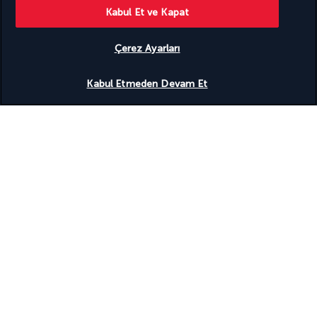
Tam donanımlı spa
Kabul Et ve Kapat
Faydalı bilgiler
Çerez Ayarları
Uygunluğu gör
Kabul Etmeden Devam Et
Turkish Airlines Holidays
4,2
/ 5 puan
951
değerlendirmeye göre
Uzmanlarımız hizmetinizde