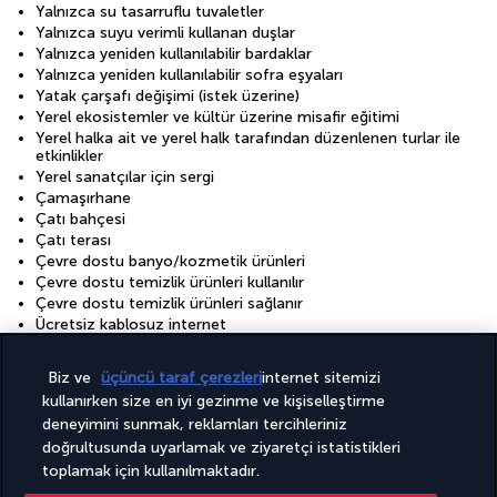
Yalnızca su tasarruflu tuvaletler
Yalnızca suyu verimli kullanan duşlar
Yalnızca yeniden kullanılabilir bardaklar
Yalnızca yeniden kullanılabilir sofra eşyaları
Yatak çarşafı değişimi (istek üzerine)
Yerel ekosistemler ve kültür üzerine misafir eğitimi
Yerel halka ait ve yerel halk tarafından düzenlenen turlar ile
etkinlikler
Yerel sanatçılar için sergi
Çamaşırhane
Çatı bahçesi
Çatı terası
Çevre dostu banyo/kozmetik ürünleri
Çevre dostu temizlik ürünleri kullanılır
Çevre dostu temizlik ürünleri sağlanır
Ücretsiz kablosuz internet
İstek üzerine kat hizmetleri
Biz ve
üçüncü taraf çerezleri
internet sitemizi
Tesisler
kullanırken size en iyi gezinme ve kişiselleştirme
Açık sezonluk havuz
deneyimini sunmak, reklamları tercihleriniz
Konferans merkezi
doğrultusunda uyarlamak ve ziyaretçi istatistikleri
Spa terapi odası/odaları
toplamak için kullanılmaktadır.
Spor salonu