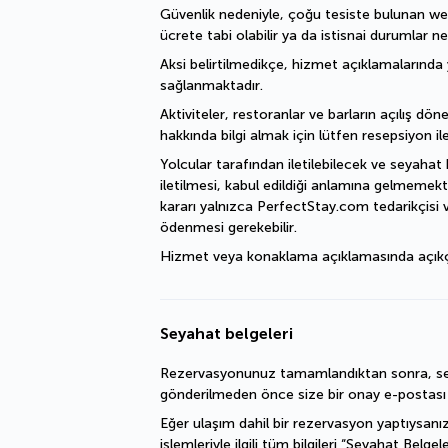
Güvenlik nedeniyle, çoğu tesiste bulunan welln
ücrete tabi olabilir ya da istisnai durumlar ne
Aksi belirtilmedikçe, hizmet açıklamalarında y
sağlanmaktadır.
Aktiviteler, restoranlar ve barların açılış döne
hakkında bilgi almak için lütfen resepsiyon ile
Yolcular tarafından iletilebilecek ve seyahat 
iletilmesi, kabul edildiği anlamına gelmemekte
kararı yalnızca PerfectStay.com tedarikçisi v
ödenmesi gerekebilir.
Hizmet veya konaklama açıklamasında açıkça bel
Seyahat belgeleri
Rezervasyonunuz tamamlandıktan sonra, sey
gönderilmeden önce size bir onay e-postası il
Eğer ulaşım dahil bir rezervasyon yaptıysanız
işlemleriyle ilgili tüm bilgileri “Seyahat Belgel