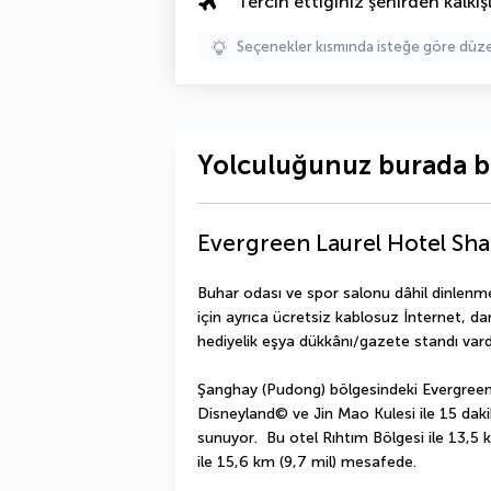
Tercih ettiğiniz şehirden kalkışl
Seçenekler kısmında isteğe göre d
Yolculuğunuz burada b
Evergreen Laurel Hotel Sh
Buhar odası ve spor salonu dâhil dinlenme 
için ayrıca ücretsiz kablosuz İnternet, da
hediyelik eşya dükkânı/gazete standı vard
Şanghay (Pudong) bölgesindeki Evergreen 
Disneyland© ve Jin Mao Kulesi ile 15 dak
sunuyor.  Bu otel Rıhtım Bölgesi ile 13,5 km
ile 15,6 km (9,7 mil) mesafede.