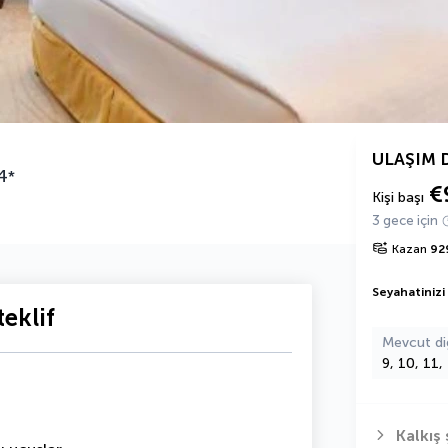
ULAŞIM 
4
*
€
Kişi başı
3 gece için
Kazan
92
Seyahatinizi
eklif
Mevcut di
9, 10, 11,
Kalkış 