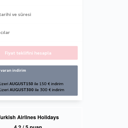
tarihi ve süresi
cılar
Fiyat teklifini hesapla
 varan indirim
üzeri 
AUGUST150
 ile 150 € indirim
üzeri 
AUGUST300
 ile 300 € indirim
urkish Airlines Holidays
4,2
/ 5 puan