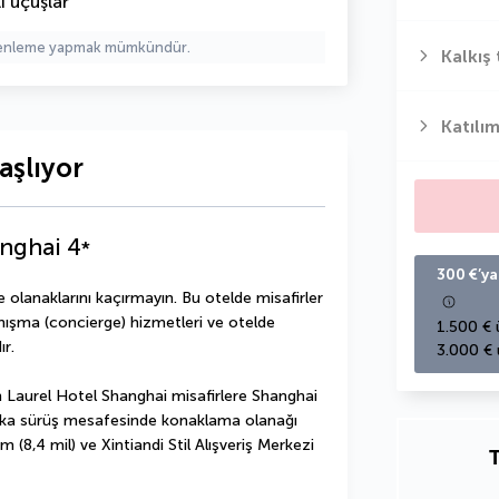
ı uçuşlar
üzenleme yapmak mümkündür.
Kalkış 
Katılım
aşlıyor
anghai
4
*
300 €’ya
olanaklarını kaçırmayın. Bu otelde misafirler 
nışma (concierge) hizmetleri ve otelde 
1.500 € 
ır.
3.000 € 
Laurel Hotel Shanghai misafirlere Shanghai 
ika sürüş mesafesinde konaklama olanağı 
 (8,4 mil) ve Xintiandi Stil Alışveriş Merkezi 
T