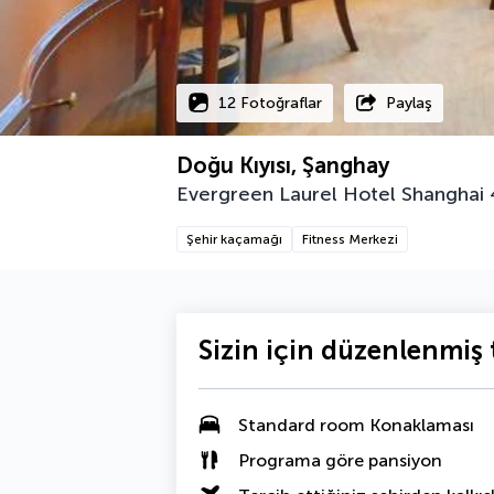
12 Fotoğraflar
Paylaş
Doğu Kıyısı, Şanghay
Evergreen Laurel Hotel Shanghai
Şehir kaçamağı
Fitness Merkezi
Sizin için düzenlenmiş t
Standard room Konaklaması
Programa göre pansiyon