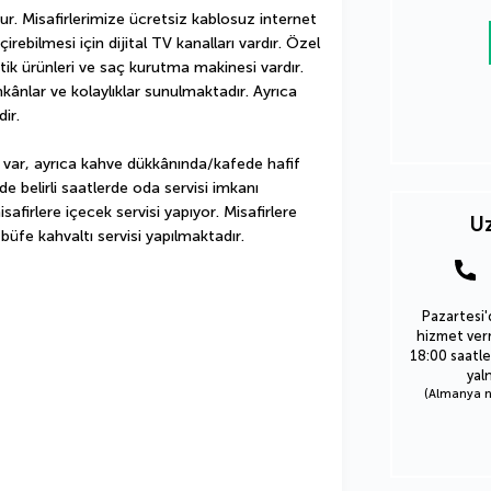
. Misafirlerimize ücretsiz kablosuz internet 
irebilmesi için dijital TV kanalları vardır. Özel 
k ürünleri ve saç kurutma makinesi vardır. 
ânlar ve kolaylıklar sunulmaktadır. Ayrıca 
ir.
 var, ayrıca kahve dükkânında/kafede hafif 
e belirli saatlerde oda servisi imkanı 
firlere içecek servisi yapıyor. Misafirlere 
Uz
büfe kahvaltı servisi yapılmaktadır.
Pazartesi'
hizmet verm
18:00 saatle
yal
(Almanya nu