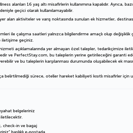
ess alanları 16 yaş altı misafirlerin kullanımına kapalıdır. Ayrıca, baz
deniyle geçici olarak kullanılamayabilir.
er alan aktiviteler ve varış noktasında sunulan ek hizmetler, destinasyo
mleri ile çalışma saatleri yalnızca bilgilendirme amaçlı olup değişiklik gö
 iletişime geçiniz.
hizmeti açıklamalarında yer almayan özel talepler, tedarikçimize iletile
dir ve PerfectStay.com, bu taleplerin yerine getirileceğini garanti ede
erebilir ve bu taleplerin karşılanması durumunda oluşabilecek ek masra
irtilmediği sürece, oteller hareket kabiliyeti kısıtlı misafirler için u
ahat belgeleriniz 
etilecektir.
, check-in ve bagaj 
eriniz” başlıklı e-postada 