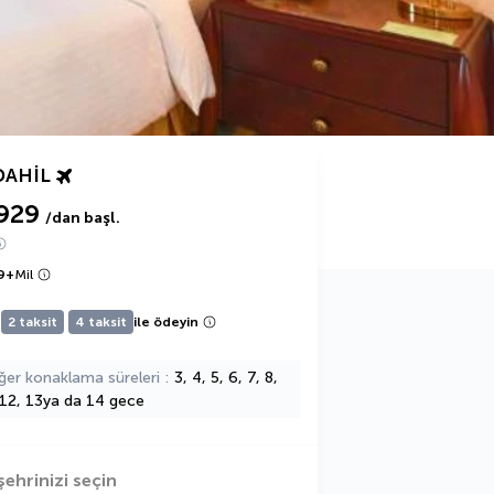
DAHIL
929
/dan başl.
9
+
Mil
2 taksit
4 taksit
ile ödeyin
ğer konaklama süreleri
3, 4, 5, 6, 7, 8,
 12, 13ya da 14 gece
şehrinizi seçin