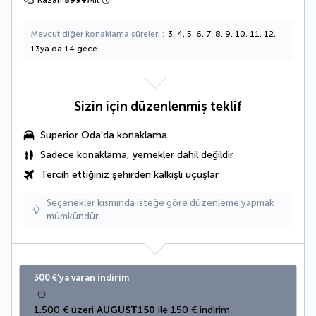
Kazan
899
+
Mil
Mevcut diğer konaklama süreleri
3, 4, 5, 6, 7, 8, 9, 10, 11, 12,
13ya da 14 gece
Sizin için düzenlenmiş teklif
Superior Oda'da konaklama
Sadece konaklama, yemekler dahil değildir
Tercih ettiğiniz şehirden kalkışlı uçuşlar
Seçenekler kısmında isteğe göre düzenleme yapmak
mümkündür.
300 €’ya varan indirim
1.500 € üzeri 
AUGUST150
 ile 150 € indirim