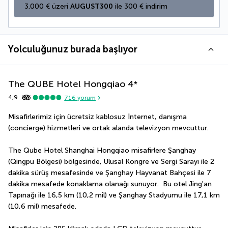
3.000 € üzeri 
AUGUST300
 ile 300 € indirim
Yolculuğunuz burada başlıyor
The QUBE Hotel Hongqiao
4
*
4,9
716
yorum
Misafirlerimiz için ücretsiz kablosuz İnternet, danışma 
(concierge) hizmetleri ve ortak alanda televizyon mevcuttur.
The Qube Hotel Shanghai Hongqiao misafirlere Şanghay 
(Qingpu Bölgesi) bölgesinde, Ulusal Kongre ve Sergi Sarayı ile 2 
dakika sürüş mesafesinde ve Şanghay Hayvanat Bahçesi ile 7 
dakika mesafede konaklama olanağı sunuyor.  Bu otel Jing'an 
Tapınağı ile 16,5 km (10,2 mil) ve Şanghay Stadyumu ile 17,1 km 
(10,6 mil) mesafede.