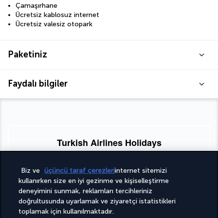
Çamaşırhane
Ücretsiz kablosuz internet
Ücretsiz valesiz otopark
Paketiniz
Faydalı bilgiler
Turkish Airlines Holidays
4,2
/ 5 puan
Biz ve
üçüncü taraf çerezleri
internet sitemizi
kullanırken size en iyi gezinme ve kişiselleştirme
deneyimini sunmak, reklamları tercihleriniz
953
değerlendirmeye göre
doğrultusunda uyarlamak ve ziyaretçi istatistikleri
toplamak için kullanılmaktadır.