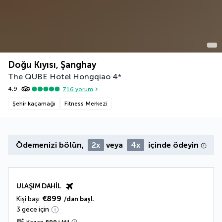
Doğu Kıyısı, Şanghay
The QUBE Hotel Hongqiao
4
*
4,9
716
yorum
Şehir kaçamağı
Fitness Merkezi
Ödemenizi bölün,
2x
veya
4x
içinde ödeyin
ULAŞIM DAHIL
€899
Kişi başı
/dan başl.
3 gece için