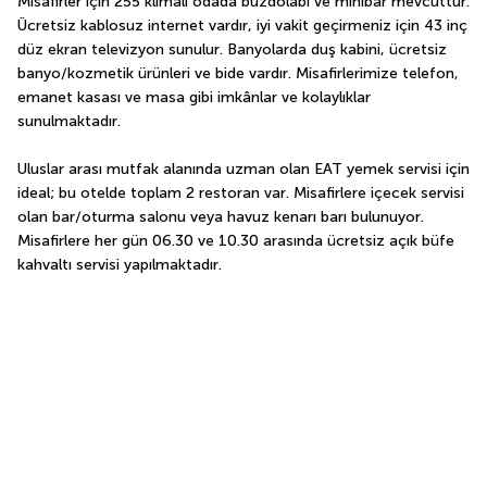
Misafirler için 255 klimalı odada buzdolabı ve minibar mevcuttur. 
Ücretsiz kablosuz internet vardır, iyi vakit geçirmeniz için 43 inç 
düz ekran televizyon sunulur. Banyolarda duş kabini, ücretsiz 
banyo/kozmetik ürünleri ve bide vardır. Misafirlerimize telefon, 
emanet kasası ve masa gibi imkânlar ve kolaylıklar 
sunulmaktadır.
Uluslar arası mutfak alanında uzman olan EAT yemek servisi için 
ideal; bu otelde toplam 2 restoran var. Misafirlere içecek servisi 
olan bar/oturma salonu veya havuz kenarı barı bulunuyor. 
Misafirlere her gün 06.30 ve 10.30 arasında ücretsiz açık büfe 
kahvaltı servisi yapılmaktadır.