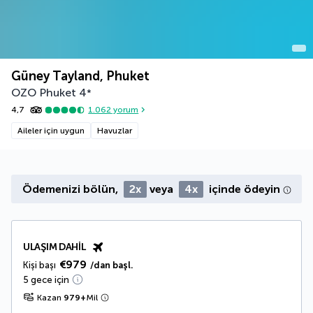
Güney Tayland, Phuket
OZO Phuket
4
*
4,7
1.062
yorum
Aileler için uygun
Havuzlar
Ödemenizi bölün,
2x
veya
4x
içinde ödeyin
ULAŞIM DAHIL
€979
Kişi başı
/dan başl.
5 gece için
Kazan
979
+
Mil