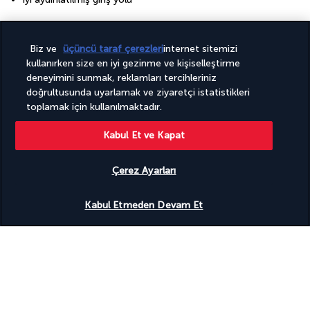
Pansiyon
Ücretsiz açık büfe kahvaltı
Biz ve
üçüncü taraf çerezleri
internet sitemizi
Ücretsiz kahvaltı
kullanırken size en iyi gezinme ve kişiselleştirme
deneyimini sunmak, reklamları tercihleriniz
+ Daha fazla hizmet
doğrultusunda uyarlamak ve ziyaretçi istatistikleri
toplamak için kullanılmaktadır.
Paketiniz
Kabul Et ve Kapat
Çerez Ayarları
Destinasyonu keşfedin
Uygunluğu gör
Kabul Etmeden Devam Et
Faydalı bilgiler
Turkish Airlines Holidays