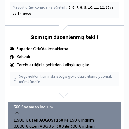
Mevcut diğer konaklama süreleri
5, 6, 7, 8, 9, 10, 11, 12, 13ya
da 14 gece
Sizin için düzenlenmiş teklif
Superior Oda'da konaklama
Kahvaltı
Tercih ettiğiniz şehirden kalkışlı uçuşlar
Seçenekler kısmında isteğe göre düzenleme yapmak
mümkündür.
300 €’ya varan indirim
1.500 € üzeri 
AUGUST150
 ile 150 € indirim
3.000 € üzeri 
AUGUST300
 ile 300 € indirim