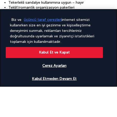
Tekerlekli sandalye kullanımına uygun – hayır
Teklif/romantik organizasyon paketleri
Teras
Tur/bilet hizmetleri
Biz ve
üçüncü taraf çerezleri
internet sitemizi
Valiz dolabı
kullanırken size en iyi gezinme ve kişiselleştirme
Yakında ekolojik turlar
deneyimini sunmak, reklamları tercihleriniz
Yakında şnorkelle dalış
doğrultusunda uyarlamak ve ziyaretçi istatistikleri
Çamaşırhane
toplamak için kullanılmaktadır.
Çiftlere özel yemek servisi
Özel piknikler
Özel plajda
Kabul Et ve Kapat
Ücretsiz havuz kabinleri
Ücretsiz kablosuz internet
Çerez Ayarları
Ücretsiz plaj kabinleri
Ücretsiz valesiz otopark
İnternet erişimi - kablosuz
Kabul Etmeden Devam Et
Pansiyon
Ücretsiz full (tam) kahvaltı
Ücretsiz kahvaltı
Tesisler
Tam donanımlı spa