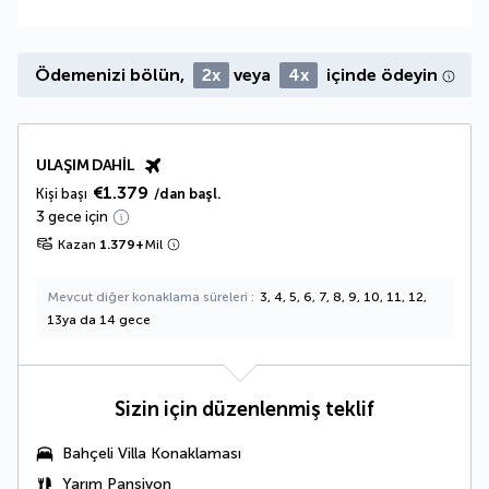
Ödemenizi bölün,
2x
veya
4x
içinde ödeyin
ULAŞIM DAHIL
€1.379
Kişi başı
/dan başl.
3 gece için
Kazan
1.379
+
Mil
Mevcut diğer konaklama süreleri
3, 4, 5, 6, 7, 8, 9, 10, 11, 12,
13ya da 14 gece
Sizin için düzenlenmiş teklif
Bahçeli Villa
Konaklaması
Yarım Pansiyon