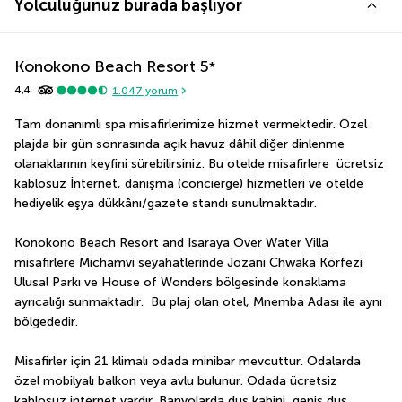
Yolculuğunuz burada başlıyor
Konokono Beach Resort
5
*
4,4
1.047
yorum
Tam donanımlı spa misafirlerimize hizmet vermektedir. Özel 
plajda bir gün sonrasında açık havuz dâhil diğer dinlenme 
olanaklarının keyfini sürebilirsiniz. Bu otelde misafirlere  ücretsiz 
kablosuz İnternet, danışma (concierge) hizmetleri ve otelde 
hediyelik eşya dükkânı/gazete standı sunulmaktadır.
Konokono Beach Resort and Isaraya Over Water Villa 
misafirlere Michamvi seyahatlerinde Jozani Chwaka Körfezi 
Ulusal Parkı ve House of Wonders bölgesinde konaklama 
ayrıcalığı sunmaktadır.  Bu plaj olan otel, Mnemba Adası ile aynı 
bölgededir.
Misafirler için 21 klimalı odada minibar mevcuttur. Odalarda 
özel mobilyalı balkon veya avlu bulunur. Odada ücretsiz 
kablosuz internet vardır. Banyolarda duş kabini, geniş duş 