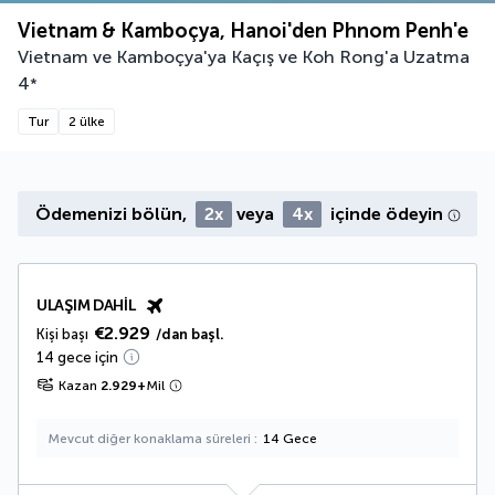
Vietnam & Kamboçya, Hanoi'den Phnom Penh'e
Vietnam ve Kamboçya'ya Kaçış ve Koh Rong'a Uzatma
4
*
Tur
2 ülke
Ödemenizi bölün,
2x
veya
4x
içinde ödeyin
ULAŞIM DAHIL
€2.929
Kişi başı
/dan başl.
14 gece için
Kazan
2.929
+
Mil
Mevcut diğer konaklama süreleri
14 Gece