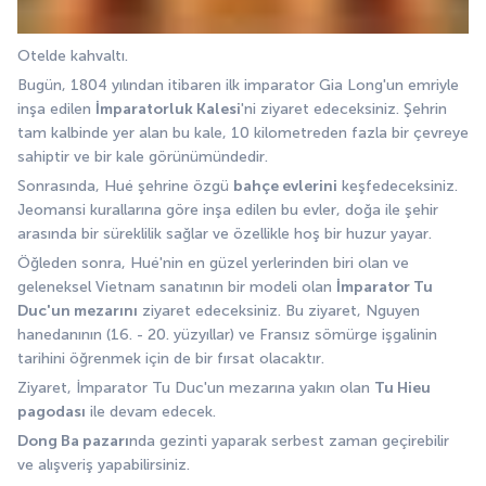
Otelde kahvaltı.
Bugün, 1804 yılından itibaren ilk imparator Gia Long'un emriyle 
inşa edilen 
İmparatorluk Kalesi
'ni ziyaret edeceksiniz. Şehrin 
tam kalbinde yer alan bu kale, 10 kilometreden fazla bir çevreye 
sahiptir ve bir kale görünümündedir.
Sonrasında, Hué şehrine özgü 
bahçe evlerini
 keşfedeceksiniz. 
Jeomansi kurallarına göre inşa edilen bu evler, doğa ile şehir 
arasında bir süreklilik sağlar ve özellikle hoş bir huzur yayar.
Öğleden sonra, Hué'nin en güzel yerlerinden biri olan ve 
geleneksel Vietnam sanatının bir modeli olan 
İmparator Tu 
Duc'un mezarını
 ziyaret edeceksiniz. Bu ziyaret, Nguyen 
hanedanının (16. - 20. yüzyıllar) ve Fransız sömürge işgalinin 
tarihini öğrenmek için de bir fırsat olacaktır.
Ziyaret, İmparator Tu Duc'un mezarına yakın olan 
Tu Hieu 
pagodası
 ile devam edecek.
Dong Ba pazarı
nda gezinti yaparak serbest zaman geçirebilir 
ve alışveriş yapabilirsiniz.