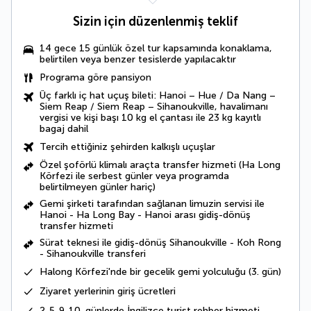
Sizin için düzenlenmiş teklif
14 gece 15 günlük özel tur kapsamında konaklama,
belirtilen veya benzer tesislerde yapılacaktır
Programa göre pansiyon
Üç farklı iç hat uçuş bileti: Hanoi – Hue / Da Nang –
Siem Reap / Siem Reap – Sihanoukville, havalimanı
vergisi ve kişi başı 10 kg el çantası ile 23 kg kayıtlı
bagaj dahil
Tercih ettiğiniz şehirden kalkışlı uçuşlar
Özel şoförlü klimalı araçta transfer hizmeti (Ha Long
Körfezi ile serbest günler veya programda
belirtilmeyen günler hariç)
Gemi şirketi tarafından sağlanan limuzin servisi ile
Hanoi - Ha Long Bay - Hanoi arası gidiş-dönüş
transfer hizmeti
Sürat teknesi ile gidiş-dönüş Sihanoukville - Koh Rong
- Sihanoukville transferi
Halong Körfezi'nde bir gecelik gemi yolculuğu (3. gün)
Ziyaret yerlerinin giriş ücretleri
2-5-9-10. günlerde İngilizce turist rehber hizmeti