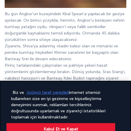
Bu gün Angkor'un kuzeyindeki Kbal Spean'a yapılacak bir geziye 
ayrılacak. On birinci yüzyılda, hermits, Angkor'u besleyen nehrin 
kumtaşı yatağını oydu, «lingas»'ı veya fallik semboller 
doğurganlık kaynaklarını temsil ediyordu. Ormanda 45 dakika 
yürüdükten sonra siteye ulaşacaksınız.
Ziyarete, Shiva'ya adanmış «kadın kalesi olan ve mimarisi ve 
pembe kumtaşı heykelleri Khmer sanatının bir başyapıtı olan 
Banteay Srei ile devam edeceksiniz.
Pirinç tarlalarındaki çalışmaları ve palmiye şekeri hasat 
yöntemlerini gözlemlemeyi bırakın. Dönüş yolunda, Sras Srang'ı, 
«abdest havzası»'ı ve Banteay Kdei Budist tapınağını ziyaret 
edeceksiniz. İkincisi özellikle pitoresk, çünkü terk edilmiş ve 
coşkulu bitki örtüsüne bırakılmıştır.
Biz ve
üçüncü taraf çerezleri
internet sitemizi
kullanırken size en iyi gezinme ve kişiselleştirme
Ücretsiz yemekler.
deneyimini sunmak, reklamları tercihleriniz
Siem Reap Gecesi.
doğrultusunda uyarlamak ve ziyaretçi istatistikleri
toplamak için kullanılmaktadır.
Not: Bu, Kbal Spean şelalesine ulaşmak için orman boyunca 
Kabul Et ve Kapat
yokuş yukarı 1,5 km'lik bir yürüyüştür. Küçük bir fan veya 