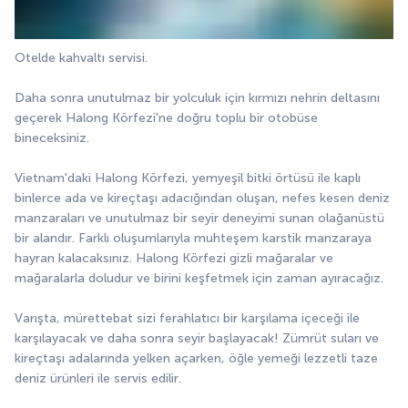
Otelde kahvaltı servisi.
Daha sonra unutulmaz bir yolculuk için kırmızı nehrin deltasını 
geçerek Halong Körfezi'ne doğru toplu bir otobüse 
bineceksiniz.
Vietnam'daki Halong Körfezi, yemyeşil bitki örtüsü ile kaplı 
binlerce ada ve kireçtaşı adacığından oluşan, nefes kesen deniz 
manzaraları ve unutulmaz bir seyir deneyimi sunan olağanüstü 
bir alandır. Farklı oluşumlarıyla muhteşem karstik manzaraya 
hayran kalacaksınız. Halong Körfezi gizli mağaralar ve 
mağaralarla doludur ve birini keşfetmek için zaman ayıracağız.
Varışta, mürettebat sizi ferahlatıcı bir karşılama içeceği ile 
karşılayacak ve daha sonra seyir başlayacak! Zümrüt suları ve 
kireçtaşı adalarında yelken açarken, öğle yemeği lezzetli taze 
deniz ürünleri ile servis edilir.