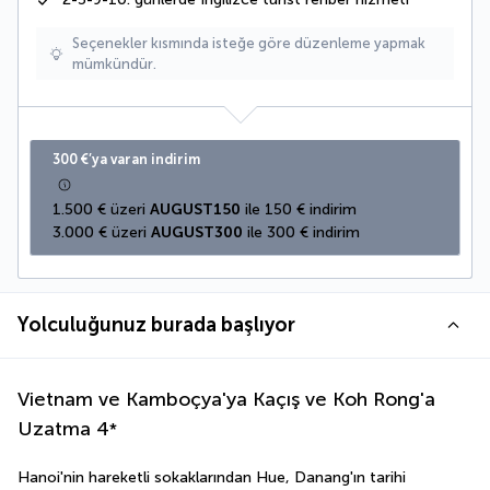
Seçenekler kısmında isteğe göre düzenleme yapmak
mümkündür.
300 €’ya varan indirim
1.500 € üzeri 
AUGUST150
 ile 150 € indirim
3.000 € üzeri 
AUGUST300
 ile 300 € indirim
Yolculuğunuz burada başlıyor
Vietnam ve Kamboçya'ya Kaçış ve Koh Rong'a
Uzatma
4
*
Hanoi'nin hareketli sokaklarından Hue, Danang'ın tarihi 