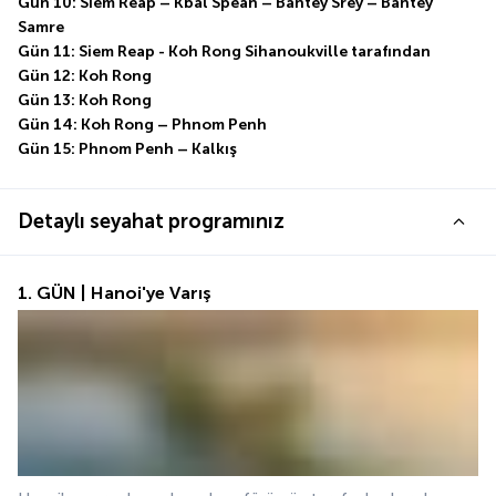
Gün 10: Siem Reap – Kbal Spean – Bantey Srey – Bantey 
Samre
Gün 11: Siem Reap - Koh Rong Sihanoukville tarafından
Gün 12: Koh Rong
Gün 13: Koh Rong
Gün 14: Koh Rong – Phnom Penh
Gün 15: Phnom Penh – Kalkış
Detaylı seyahat programınız
1. GÜN | Hanoi'ye Varış