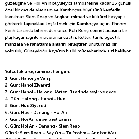
güzelliğine ve Hoi An'ın büyüleyici atmosferine kadar 15 günlük 
özel bir gezide Vietnam ve Kamboçya büyüsünü keşfedin. 
İnanılmaz Siem Reap ve Angkor, mimari ve kültürel başyapıt 
görkemli tapınakları keşfetmek için Kamboçya uçun. Phnom 
Penh tarzında bitirmeden önce Koh Rong cennet adasına bir 
plaj kaçamağı ile maceranızı uzatın. Kültür, tarih, egzotik 
manzara ve rahatlama anlarını birleştiren unutulmaz bir 
yolculuk, Güneydoğu Asya'nın bu iki mücevherinde sizi bekliyor.
Yolculuk programınız, her gün:
1. Gün: Hanoi'ye Varış
2. Gün: Hanoi Ziyareti
3. Gün: Hanoi - Halong Körfezi üzerinde seyir ve gece
4. Gün: Halong - Hanoi - Hue
5. Gün: Hue Ziyareti
6. Gün: Hue - Danang - Hoi An
7. Gün: Hoi An'da serbest zaman
8. Gün: Hoi An - Danang - Siem Reap
Gün 9: Siem Reap – Bay On – Ta Prohm – Angkor Wat