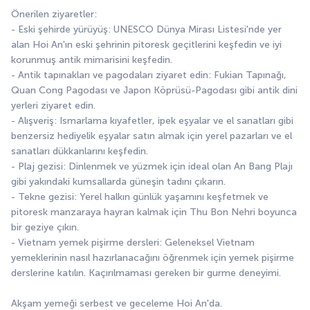
Önerilen ziyaretler:
- Eski şehirde yürüyüş: UNESCO Dünya Mirası Listesi'nde yer 
alan Hoi An'ın eski şehrinin pitoresk geçitlerini keşfedin ve iyi 
korunmuş antik mimarisini keşfedin.
- Antik tapınakları ve pagodaları ziyaret edin: Fukian Tapınağı, 
Quan Cong Pagodası ve Japon Köprüsü-Pagodası gibi antik dini 
yerleri ziyaret edin.
- Alışveriş: Ismarlama kıyafetler, ipek eşyalar ve el sanatları gibi 
benzersiz hediyelik eşyalar satın almak için yerel pazarları ve el 
sanatları dükkanlarını keşfedin.
- Plaj gezisi: Dinlenmek ve yüzmek için ideal olan An Bang Plajı 
gibi yakındaki kumsallarda güneşin tadını çıkarın.
- Tekne gezisi: Yerel halkın günlük yaşamını keşfetmek ve 
pitoresk manzaraya hayran kalmak için Thu Bon Nehri boyunca 
bir geziye çıkın.
- Vietnam yemek pişirme dersleri: Geleneksel Vietnam 
yemeklerinin nasıl hazırlanacağını öğrenmek için yemek pişirme 
derslerine katılın. Kaçırılmaması gereken bir gurme deneyimi.
Akşam yemeği serbest ve geceleme Hoi An'da.