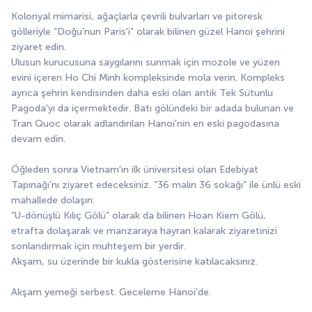
Kolonyal mimarisi, ağaçlarla çevrili bulvarları ve pitoresk 
gölleriyle “Doğu'nun Paris'i” olarak bilinen güzel Hanoi şehrini 
ziyaret edin.
Ulusun kurucusuna saygılarını sunmak için mozole ve yüzen 
evini içeren Ho Chi Minh kompleksinde mola verin. Kompleks 
ayrıca şehrin kendisinden daha eski olan antik Tek Sütunlu 
Pagoda'yı da içermektedir. Batı gölündeki bir adada bulunan ve 
Tran Quoc olarak adlandırılan Hanoi'nin en eski pagodasına 
devam edin.
Öğleden sonra Vietnam'ın ilk üniversitesi olan Edebiyat 
Tapınağı'nı ziyaret edeceksiniz. “36 malın 36 sokağı” ile ünlü eski 
mahallede dolaşın.
“U-dönüşlü Kılıç Gölü” olarak da bilinen Hoan Kiem Gölü, 
etrafta dolaşarak ve manzaraya hayran kalarak ziyaretinizi 
sonlandırmak için muhteşem bir yerdir.
Akşam, su üzerinde bir kukla gösterisine katılacaksınız.
Akşam yemeği serbest. Geceleme Hanoi'de.