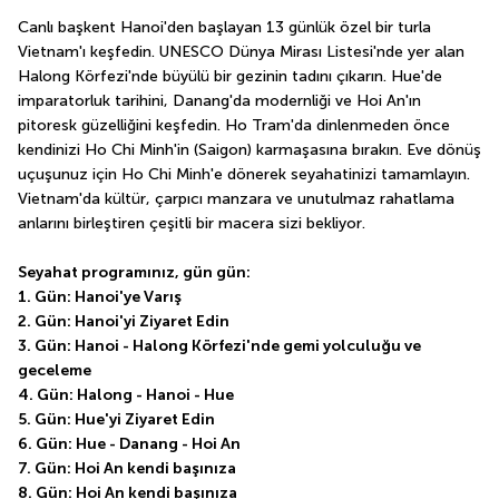
Canlı başkent Hanoi'den başlayan 13 günlük özel bir turla 
Vietnam'ı keşfedin. UNESCO Dünya Mirası Listesi'nde yer alan 
Halong Körfezi'nde büyülü bir gezinin tadını çıkarın. Hue'de 
imparatorluk tarihini, Danang'da modernliği ve Hoi An'ın 
pitoresk güzelliğini keşfedin. Ho Tram'da dinlenmeden önce 
kendinizi Ho Chi Minh'in (Saigon) karmaşasına bırakın. Eve dönüş 
uçuşunuz için Ho Chi Minh'e dönerek seyahatinizi tamamlayın. 
Vietnam'da kültür, çarpıcı manzara ve unutulmaz rahatlama 
anlarını birleştiren çeşitli bir macera sizi bekliyor.
Seyahat programınız, gün gün:
1. Gün: Hanoi'ye Varış
2. Gün: Hanoi'yi Ziyaret Edin
3. Gün: Hanoi - Halong Körfezi'nde gemi yolculuğu ve 
geceleme
4. Gün: Halong - Hanoi - Hue
5. Gün: Hue'yi Ziyaret Edin
6. Gün: Hue - Danang - Hoi An
7. Gün: Hoi An kendi başınıza
8. Gün: Hoi An kendi başınıza