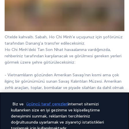
Otelde kahvaltı. Sabah, Ho Chi Minh'e uçuşunuz için şoförünüz 
tarafından Danang'a transfer edileceksiniz.
Ho Chi Minh'deki Tan Son Nhat havaalanına vardığınızda, 
rehberiniz tarafından karşılanacak ve görülmesi gereken yerleri 
görmek üzere şehre götürüleceksiniz:
- Vietnamlıların gözünden Amerikan Savaşı'nın kısmi ama çok 
ilginç bir görünümünü sunan Savaş Kalıntıları Müzesi. Amerikan 
zırhlı araçları, toplar, bombalar ve piyade silahları da dahil olmak 
üzere geçmişten büyüleyici kalıntılar ve fotoğraflar 
içermektedir.
Biz ve
üçüncü taraf çerezleri
internet sitemizi
- Yeniden Birleşme Sarayı, Çinhindi Genel Valisi'nin, ardından da 
kullanırken size en iyi gezinme ve kişiselleştirme
30 Nisan 1975'te yıkılana kadar Güney Vietnam Cumhuriyeti 
deneyimini sunmak, reklamları tercihleriniz
Cumhurbaşkanı'nın eski ikametgahı.
doğrultusunda uyarlamak ve ziyaretçi istatistikleri
- Notre-Dame Katedrali (dış), Paris'teki katedralin orijinal 
toplamak için kullanılmaktadır.