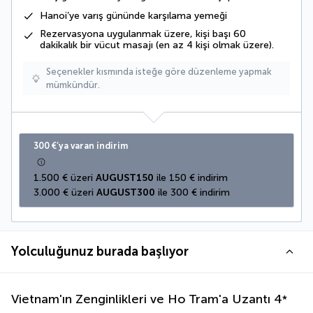
Hanoi’ye varış gününde
karşılama yemeği
Rezervasyona uygulanmak üzere, kişi başı
60
dakikalık bir vücut masajı (
en az 4 kişi
olmak üzere).
Seçenekler kısmında isteğe göre düzenleme yapmak
mümkündür.
300 €’ya varan indirim
1.500 € üzeri 
AUGUST150
 ile 150 € indirim
3.000 € üzeri 
AUGUST300
 ile 300 € indirim
Yolculuğunuz burada başlıyor
Vietnam'ın Zenginlikleri ve Ho Tram'a Uzantı
4
*