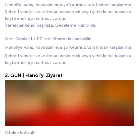
Hanoi'ye varış, havaalanında şoförümüz tarafından karşılanma.
Şehre transfer ve ardından dinlenmek veya şehri kendi başınıza 
keşfetmek için serbest zaman.
Yemekler kendi başınıza. Geceleme Hanoi'de.
Not: Odalar 14:00'ten itibaren kullanılabilir.
Hanoi'ye varış, havaalanında şoförümüz tarafından karşılanma.
Şehre transfer ve ardından dinlenmek veya şehri kendi başınıza 
keşfetmek için serbest zaman.
2. GÜN | Hanoi'yi Ziyaret
Otelde kahvaltı.