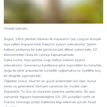
Otelde kahvaltı.
Bugün, 1804 yılından itibaren ilk imparator Gia Long'un emriyle 
inşa edilen İmparatorluk Kalesi'ni ziyaret edeceksiniz. Şehrin 
kalbine yerleşmiş bir kale görünümüyle dikkat çeken kale, 10 
kilometreden fazla bir çevreyi kapsamaktadır.
Daha sonra, Hué şehrine özgü bahçe evlerini ziyaret 
edeceksiniz. Geomancy kurallarına göre inşa edilen bu konutlar, 
doğa ile şehir arasında bir süreklilik sağlamakta ve özellikle hoş 
bir dinginlik yaymaktadır.
Öğleden sonra, Hué'nin en güzel yerlerinden biri olan, huzur 
veren ve geleneksel Vietnam sanatının bir modeli olan 
İmparator Tu Duc'un mezarını ziyarete ayrılacaktır. Bu aynı 
zamanda Nguyen hanedanlığının (16.-20. yüzyıllar) tarihi ve 
Fransız sömürge istilası hakkında bilgi edinmek için bir fırsat 