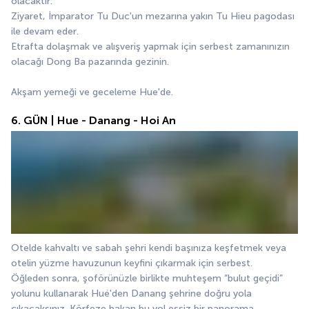
olacaktır.
Ziyaret, İmparator Tu Duc'un mezarına yakın Tu Hieu pagodası 
ile devam eder.
Etrafta dolaşmak ve alışveriş yapmak için serbest zamanınızın 
olacağı Dong Ba pazarında gezinin.
Akşam yemeği ve geceleme Hue'de.
6. GÜN | Hue - Danang - Hoi An
Otelde kahvaltı ve sabah şehri kendi başınıza keşfetmek veya 
otelin yüzme havuzunun keyfini çıkarmak için serbest.
Öğleden sonra, şoförünüzle birlikte muhteşem “bulut geçidi” 
yolunu kullanarak Hué'den Danang şehrine doğru yola 
çıkacaksınız. Körfeze bakan bu yol eşsiz bir panorama 