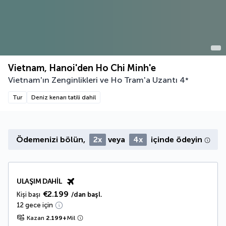
Vietnam, Hanoi'den Ho Chi Minh'e
Vietnam'ın Zenginlikleri ve Ho Tram'a Uzantı
4
*
Tur
Deniz kenarı tatili dahil
Ödemenizi bölün,
2x
veya
4x
içinde ödeyin
ULAŞIM DAHIL
€2.199
Kişi başı
/dan başl.
12 gece için
Kazan
2.199
+
Mil