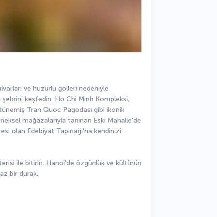
varları ve huzurlu gölleri nedeniyle 
i şehrini keşfedin. Ho Chi Minh Kompleksi, 
 tünemiş Tran Quoc Pagodası gibi ikonik 
leneksel mağazalarıyla tanınan Eski Mahalle'de 
esi olan Edebiyat Tapınağı'na kendinizi 
risi ile bitirin. Hanoi'de özgünlük ve kültürün 
az bir durak.