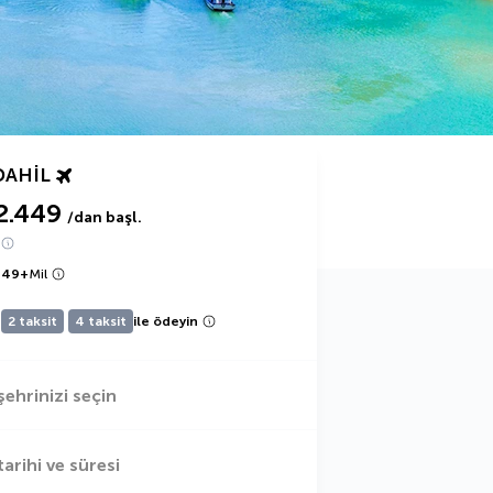
DAHIL
2.449
/dan başl.
449
+
Mil
2 taksit
4 taksit
ile ödeyin
şehrinizi seçin
tarihi ve süresi