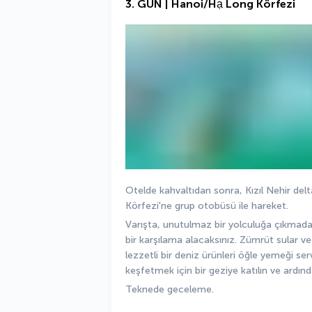
3. GÜN | Hanoi/Hạ Long Körfezi
Otelde kahvaltıdan sonra, Kızıl Nehir d
Körfezi'ne grup otobüsü ile hareket.
Varışta, unutulmaz bir yolculuğa çıkmadan
bir karşılama alacaksınız. Zümrüt sular ve 
lezzetli bir deniz ürünleri öğle yemeği ser
keşfetmek için bir geziye katılın ve ardı
Teknede geceleme.