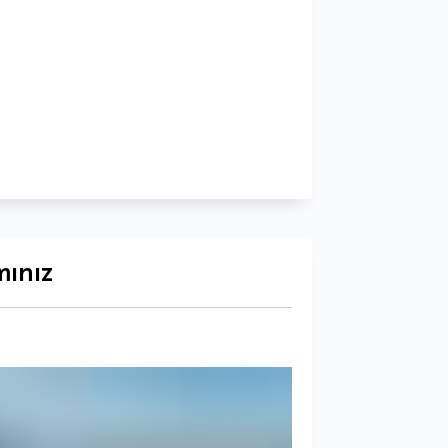
mınız