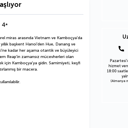
aşlıyor
u
4
*
Uz
rel miras arasında Vietnam ve Kamboçya'da 
n yıllık başkent Hanoi'den Hue, Danang ve 
ne kadar her aşama otantik ve büyüleyici 
Siem Reap'in zamansız mücevherleri olan 
Pazartesi'
k için Kamboçya'ya gidin. Samimiyeti, keşfi 
hizmet verm
zırlanmış bir macera.
18:00 saatle
yal
(Almanya nu
lanılabilir.