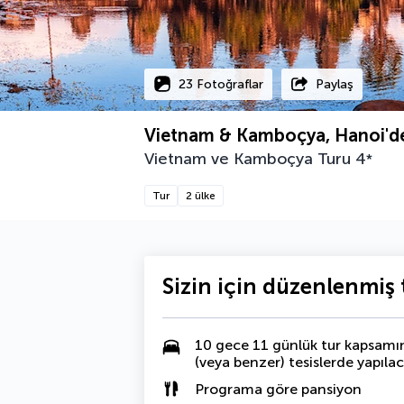
23 Fotoğraflar
Paylaş
Vietnam & Kamboçya, Hanoi'd
Vietnam ve Kamboçya Turu
4
*
Tur
2 ülke
Sizin için düzenlenmiş t
10 gece 11 günlük tur kapsamınd
(veya benzer) tesislerde yapılac
Programa göre pansiyon