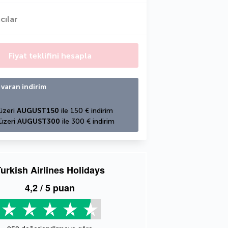
cılar
Fiyat teklifini hesapla
 varan indirim
üzeri 
AUGUST150
 ile 150 € indirim
üzeri 
AUGUST300
 ile 300 € indirim
urkish Airlines Holidays
4,2
/ 5 puan