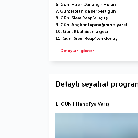
6. Gün: Hue - Danang - Hoian
7. Gün: Hoian'da serbest gün
8. Gün: Siem Reap'e uçuş
9. Gün: Angkor tapınağının ziyareti
10. Gün: Kbal Sean'a gezi
11. Gün: Siem Reap'ten dönüş
Detayları göster
Detaylı seyahat progra
1. GÜN | Hanoi'ye Varış