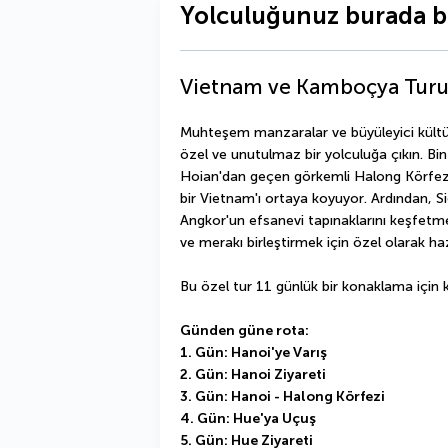
Yolculuğunuz burada b
Vietnam ve Kamboçya Tur
Muhteşem manzaralar ve büyüleyici kültü
özel ve unutulmaz bir yolculuğa çıkın. Bi
Hoian'dan geçen görkemli Halong Körfezi'
bir Vietnam'ı ortaya koyuyor. Ardından, 
Angkor'un efsanevi tapınaklarını keşfetme
ve merakı birleştirmek için özel olarak ha
Bu özel tur 11 günlük bir konaklama için kul
Günden güne rota:
1. Gün: Hanoi'ye Varış
2. Gün: Hanoi Ziyareti
3. Gün: Hanoi - Halong Körfezi
4. Gün: Hue'ya Uçuş
5. Gün: Hue Ziyareti