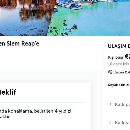
en Siem Reap'e
ULAŞIM 
€
Kişi başı
10 gece için
Kazan
2.
Seyahatinizi
eklif
Kalkış 
a konaklama, belirtilen 4 yıldızlı
aktır
Kalkış 