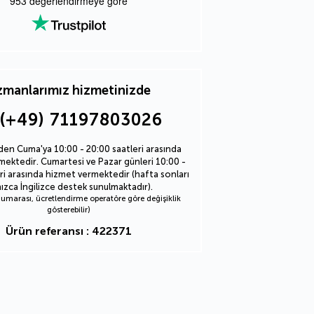
953
değerlendirmeye göre
manlarımız hizmetinizde
(+49) 71197803026
den Cuma'ya 10:00 - 20:00 saatleri arasında
ektedir. Cumartesi ve Pazar günleri 10:00 -
ri arasında hizmet vermektedir (hafta sonları
nızca İngilizce destek sunulmaktadır).
marası, ücretlendirme operatöre göre değişiklik
gösterebilir)
Ürün referansı : 422371