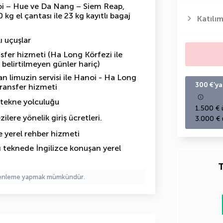
Hanoi – Hue ve Da Nang – Siem Reap,
0 kg el çantası ile 23 kg kayıtlı bagaj
Katılım
ı uçuşlar
nsfer hizmeti (Ha Long Körfezi ile
belirtilmeyen günler hariç)
n limuzin servisi ile Hanoi - Ha Long
300 €’ya
transfer hizmeti
 tekne yolculuğu
1.500 € 
zilere yönelik
giriş ücretleri
.
3.000 € 
de yerel rehber hizmeti
 teknede İngilizce konuşan yerel
T
üzenleme yapmak mümkündür.