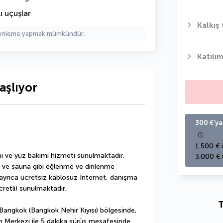
ı uçuşlar
Kalkış 
üzenleme yapmak mümkündür.
Katılım
aşlıyor
300 €’ya
1.500 € 
ı ve yüz bakımı hizmeti sunulmaktadır. 
3.000 € 
tu ve sauna gibi eğlenme ve dinlenme 
 ayrıca ücretsiz kablosuz İnternet, danışma 
retli) sunulmaktadır.
T
ngkok (Bangkok Nehir Kıyısı) bölgesinde, 
 Merkezi ile 5 dakika sürüş mesafesinde 