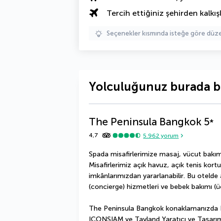
Tercih ettiğiniz şehirden kalkışl
Seçenekler kısmında isteğe göre d
Yolculuğunuz burada b
The Peninsula Bangkok
5
*
4,7
5.962
yorum
Spada misafirlerimize masaj, vücut bakım
Misafirlerimiz açık havuz, açık tenis kor
imkânlarımızdan yararlanabilir. Bu otelde
(concierge) hizmetleri ve bebek bakımı (üc
The Peninsula Bangkok konaklamanızda Ba
ICONSIAM ve Tayland Yaratıcı ve Tasarım