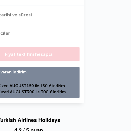
tarihi ve süresi
cılar
Fiyat teklifini hesapla
 varan indirim
üzeri 
AUGUST150
 ile 150 € indirim
üzeri 
AUGUST300
 ile 300 € indirim
urkish Airlines Holidays
4,2
/ 5 puan