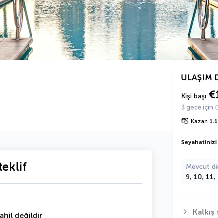
ULAŞIM 
€
Kişi başı
3 gece için
Kazan
1.
Seyahatinizi
eklif
Mevcut di
9, 10, 11,
Kalkış 
hil değildir