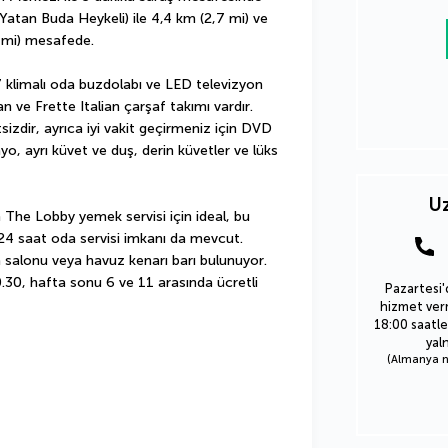
Yatan Buda Heykeli) ile 4,4 km (2,7 mi) ve 
8 mi) mesafede.
7 klimalı oda buzdolabı ve LED televizyon 
ve Frette Italian çarşaf takımı vardır. 
izdir, ayrıca iyi vakit geçirmeniz için DVD 
yo, ayrı küvet ve duş, derin küvetler ve lüks 
Uz
The Lobby yemek servisi için ideal, bu 
24 saat oda servisi imkanı da mevcut. 
 salonu veya havuz kenarı barı bulunuyor. 
0.30, hafta sonu 6 ve 11 arasında ücretli 
Pazartesi'
hizmet verm
18:00 saatle
yal
(Almanya nu