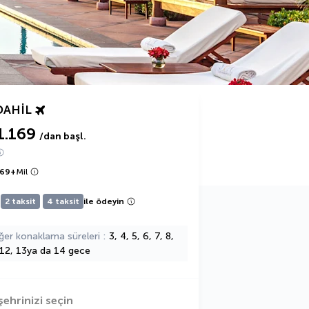
DAHIL
1.169
/dan başl.
169
+
Mil
2 taksit
4 taksit
ile ödeyin
ğer konaklama süreleri
3, 4, 5, 6, 7, 8,
 12, 13ya da 14 gece
şehrinizi seçin