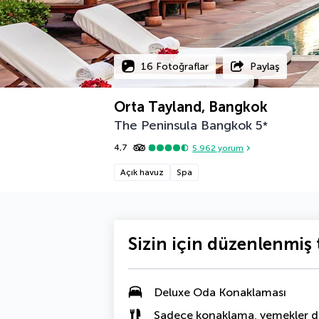
16 Fotoğraflar
Paylaş
Orta Tayland, Bangkok
The Peninsula Bangkok
5
*
4,7
5.962
yorum
Açık havuz
Spa
Sizin için düzenlenmiş t
Deluxe Oda
Konaklaması
Sadece konaklama, yemekler da