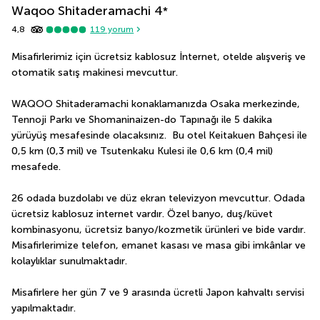
Waqoo Shitaderamachi
4
*
4,8
119
yorum
Misafirlerimiz için ücretsiz kablosuz İnternet, otelde alışveriş ve 
otomatik satış makinesi mevcuttur.
WAQOO Shitaderamachi konaklamanızda Osaka merkezinde, 
Tennoji Parkı ve Shomaninaizen-do Tapınağı ile 5 dakika 
yürüyüş mesafesinde olacaksınız.  Bu otel Keitakuen Bahçesi ile 
0,5 km (0,3 mil) ve Tsutenkaku Kulesi ile 0,6 km (0,4 mil) 
mesafede.
26 odada buzdolabı ve düz ekran televizyon mevcuttur. Odada 
ücretsiz kablosuz internet vardır. Özel banyo, duş/küvet 
kombinasyonu, ücretsiz banyo/kozmetik ürünleri ve bide vardır. 
Misafirlerimize telefon, emanet kasası ve masa gibi imkânlar ve 
kolaylıklar sunulmaktadır.
Misafirlere her gün 7 ve 9 arasında ücretli Japon kahvaltı servisi 
yapılmaktadır.