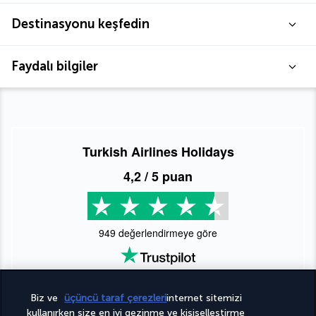
Destinasyonu keşfedin
Faydalı bilgiler
Turkish Airlines Holidays
4,2
/ 5 puan
949
değerlendirmeye göre
Biz ve
üçüncü taraf çerezleri
internet sitemizi
kullanırken size en iyi gezinme ve kişiselleştirme