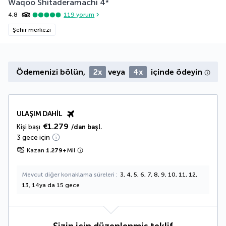
Waqoo Shitaderamachi
4
*
4,8
119
yorum
Şehir merkezi
Ödemenizi bölün,
2x
veya
4x
içinde ödeyin
ULAŞIM DAHIL
€1.279
Kişi başı
/dan başl.
3 gece için
Kazan
1.279
+
Mil
Mevcut diğer konaklama süreleri
3, 4, 5, 6, 7, 8, 9, 10, 11, 12,
13, 14ya da 15 gece