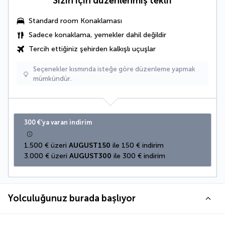
Sizin için düzenlenmiş teklif
Standard room Konaklaması
Sadece konaklama, yemekler dahil değildir
Tercih ettiğiniz şehirden kalkışlı uçuşlar
Seçenekler kısmında isteğe göre düzenleme yapmak
mümkündür.
300 €’ya varan indirim
1.500 € üzeri 
AUGUST150
 ile 150 € indirim
3.000 € üzeri 
AUGUST300
 ile 300 € indirim
Yolculuğunuz burada başlıyor