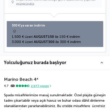
mümkündür.
300 €’ya varan indirim
1.500 € üzeri 
AUGUST150
 ile 150 € indirim
3.000 € üzeri 
AUGUST300
 ile 300 € indirim
Yolculuğunuz burada başlıyor
Marino Beach
4
*
4,7
2.977
yorum
Spada misafirlerimize masaj sunulmaktadır. Özel plajda güneşin 
tadını çıkartabilir veya açık havuz ve buhar odası dâhil dinlenme 
olanaklarından yararlanabilirsiniz. Bu otelde misafirlere  ücretsiz 