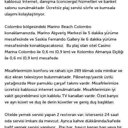
kablosuz İnternet, danışma (concierge) hizmetleri ve banket 
salonu sunulmaktadır. Ücretsiz plaj servisi sörfe ve kumsala 
ulaşımı kolaylaştırıyor.
Colombo bölgesindeki Marino Beach Colombo 
konaklamanızda, Marino Alışveriş Merkezi ile 5 dakika yürüme 
mesafesinde ve Saskia Fernando Gallery ile 6 dakika yürüme 
mesafesinde konaklayacaksınız.  Bu plaj olan otel Casino 
Marina Colombo ile 0,6 mi (0,9 km) ve Kolombo Almanya Elçiliği 
ile 0,6 mi (0,9 km) mesafede.
Misafirlerimizin konforu ve rahatı için 289 klimalı oda minibar ve 
düz ekran televizyon bulunmaktadır. Pillowtop/yastık üstlü 
yatağınızda Mısır pamuklu çarşaf takımı vardır. Misafirlerimize 
ücretsiz kablosuz internet sunulmaktadır. Misafirlerimizin iyi 
vakit geçirebilmesi için kablolu TV kanalları vardır. Özel banyo 
ve ayrı küvet ve duş ile derin küvetler ve geniş duş başlıkları.
Otelde yemek servisi yapan 2 restoran var; isterseniz 24 saat 
oda servisi imkanı da mevcut. Ayrıca kahve dükkânında/kafede 
hafif yemek servisi yapılıyor.  Plaj bar, havuz kenarı barı veya bir 