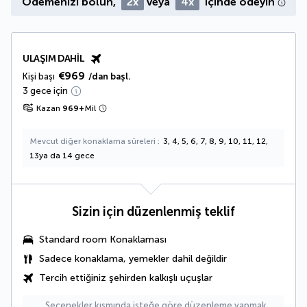
Ödemenizi bölün,
2x
veya
4x
içinde ödeyin
ULAŞIM DAHIL
€969
Kişi başı
/dan başl.
3 gece için
Kazan
969
+
Mil
Mevcut diğer konaklama süreleri
3, 4, 5, 6, 7, 8, 9, 10, 11, 12,
13ya da 14 gece
Sizin için düzenlenmiş teklif
Standard room Konaklaması
Sadece konaklama, yemekler dahil değildir
Tercih ettiğiniz şehirden kalkışlı uçuşlar
Seçenekler kısmında isteğe göre düzenleme yapmak