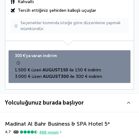
Kahvaltı
Tercih ettiğiniz şehirden kalkışlı uçuşlar
Seçenekler kısmında isteğe göre düzenleme yapmak
mümkündür.
300 €’ya varan indirim
1.500 € üzeri 
AUGUST150
 ile 150 € indirim
3.000 € üzeri 
AUGUST300
 ile 300 € indirim
Yolculuğunuz burada başlıyor
Madinat Al Bahr Business & SPA Hotel
5
*
4,7
488
yorum