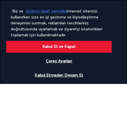
Tam donanımlı spa
Çocuk havuzu
Biz ve
üçüncü taraf çerezleri
internet sitemizi
kullanırken size en iyi gezinme ve kişiselleştirme
deneyimini sunmak, reklamları tercihleriniz
Faydalı bilgiler
doğrultusunda uyarlamak ve ziyaretçi istatistikleri
toplamak için kullanılmaktadır.
Kabul Et ve Kapat
Turkish Airlines Holidays
Çerez Ayarları
4,2
/ 5 puan
Uygunluğu gör
Kabul Etmeden Devam Et
951
değerlendirmeye göre