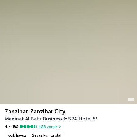
Zanzibar, Zanzibar City
Madinat Al Bahr Business & SPA Hotel
5
*
4,7
488
yorum
Açık havuz
Beyaz kumlu plaj