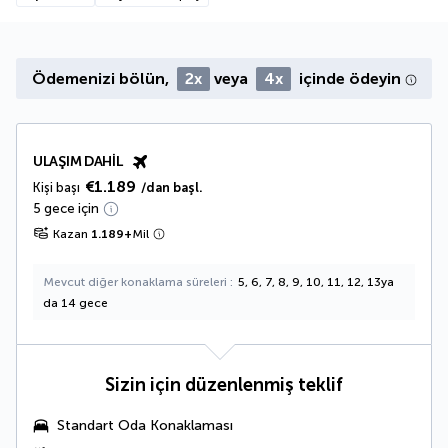
Ödemenizi bölün,
2x
veya
4x
içinde ödeyin
ULAŞIM DAHIL
€1.189
Kişi başı
/dan başl.
5 gece için
Kazan
1.189
+
Mil
Mevcut diğer konaklama süreleri
5, 6, 7, 8, 9, 10, 11, 12, 13ya
da 14 gece
Sizin için düzenlenmiş teklif
Standart Oda Konaklaması