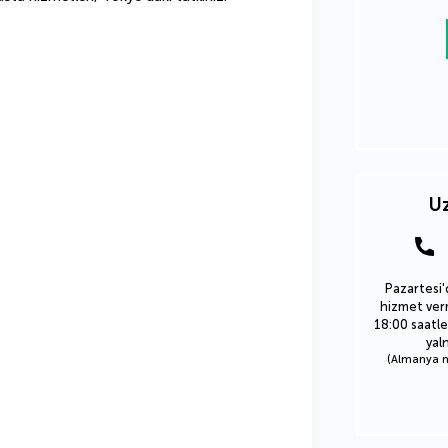
Uz
Pazartesi'
hizmet verm
18:00 saatle
yal
(Almanya nu