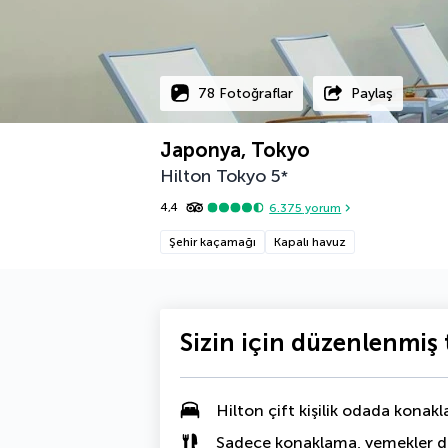
78 Fotoğraflar
Paylaş
Japonya, Tokyo
Hilton Tokyo
5
*
4,4
6.375
yorum
Şehir kaçamağı
Kapalı havuz
Sizin için düzenlenmiş t
Hilton çift kişilik odada konak
Sadece konaklama, yemekler da