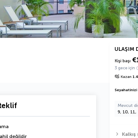
ULAŞIM 
€
Kişi başı
3 gece için
Kazan
1.
Seyahatinizi
eklif
Mevcut di
9, 10, 11,
lama
Kalkış 
hil değildir