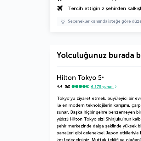
Tercih ettiğiniz şehirden kalkışl
Seçenekler kısmında isteğe göre d
Yolculuğunuz burada b
Hilton Tokyo
5
*
4,4
6.375
yorum
Tokyo'yu ziyaret etmek, büyüleyici bir ev
ile en modern teknolojilerin karışımı, çarp
sunar. Başka hiçbir şehre benzemeyen bir 
yıldızlı Hilton Tokyo sizi Shinjuku'nun ka
şehir merkezinde dalga şeklinde yüksek bir 
panelleri gibi geleneksel Japon etkileriyl
keşfedeceksiniz. Mutfak teklifi ve olağanüs