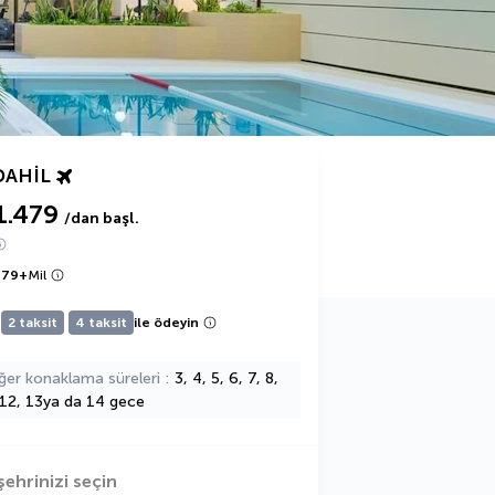
DAHIL
1.479
/dan başl.
479
+
Mil
2 taksit
4 taksit
ile ödeyin
ğer konaklama süreleri
3, 4, 5, 6, 7, 8,
 12, 13ya da 14 gece
şehrinizi seçin