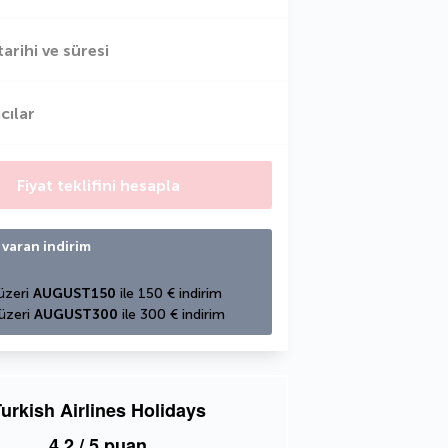
tarihi ve süresi
cılar
Fiyat teklifini hesapla
 varan indirim
üzeri 
AUGUST150
 ile 150 € indirim
üzeri 
AUGUST300
 ile 300 € indirim
urkish Airlines Holidays
4,2
/ 5 puan