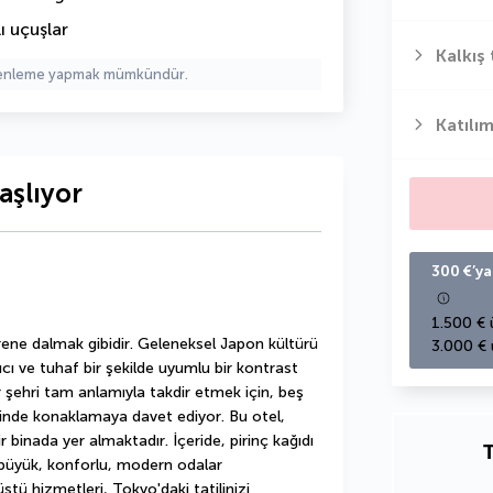
ı uçuşlar
Kalkış 
üzenleme yapmak mümkündür.
Katılım
aşlıyor
300 €’ya
1.500 € 
rene dalmak gibidir. Geleneksel Japon kültürü 
3.000 € 
ıcı ve tuhaf bir şekilde uyumlu bir kontrast 
şehri tam anlamıyla takdir etmek için, beş 
lbinde konaklamaya davet ediyor. Bu otel, 
binada yer almaktadır. İçeride, pirinç kağıdı 
T
e büyük, konforlu, modern odalar 
tü hizmetleri, Tokyo'daki tatilinizi 