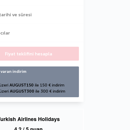
tarihi ve süresi
cılar
Fiyat teklifini hesapla
 varan indirim
üzeri 
AUGUST150
 ile 150 € indirim
üzeri 
AUGUST300
 ile 300 € indirim
urkish Airlines Holidays
4,2
/ 5 puan