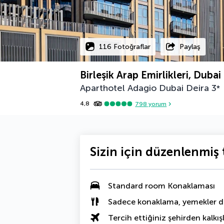
116 Fotoğraflar
Paylaş
Birleşik Arap Emirlikleri, Dubai
Aparthotel Adagio Dubai Deira
3
*
4,8
798
yorum
Sizin için düzenlenmiş t
Standard room Konaklaması
Sadece konaklama, yemekler da
Tercih ettiğiniz şehirden kalkışl