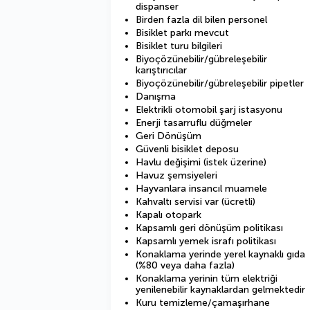
dispanser
Birden fazla dil bilen personel
Bisiklet parkı mevcut
Bisiklet turu bilgileri
Biyoçözünebilir/gübreleşebilir
karıştırıcılar
Biyoçözünebilir/gübreleşebilir pipetler
Danışma
Elektrikli otomobil şarj istasyonu
Enerji tasarruflu düğmeler
Geri Dönüşüm
Güvenli bisiklet deposu
Havlu değişimi (istek üzerine)
Havuz şemsiyeleri
Hayvanlara insancıl muamele
Kahvaltı servisi var (ücretli)
Kapalı otopark
Kapsamlı geri dönüşüm politikası
Kapsamlı yemek israfı politikası
Konaklama yerinde yerel kaynaklı gıda
(%80 veya daha fazla)
Konaklama yerinin tüm elektriği
yenilenebilir kaynaklardan gelmektedir
Kuru temizleme/çamaşırhane