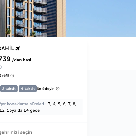
DAHIL
739
/dan başl.
9
+
Mil
2 taksit
4 taksit
ile ödeyin
ğer konaklama süreleri
3, 4, 5, 6, 7, 8,
 12, 13ya da 14 gece
şehrinizi seçin