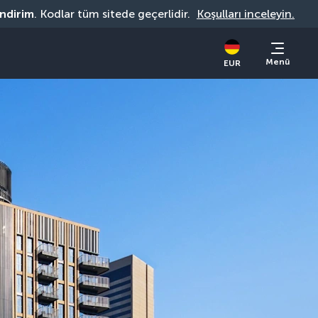
indirim
. Kodlar tüm sitede geçerlidir. 
Koşulları inceleyin.
Menü
EUR