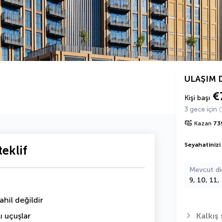
ULAŞIM 
€
Kişi başı
3 gece için
Kazan
73
Seyahatinizi
eklif
Mevcut di
9, 10, 11,
hil değildir
ı uçuşlar
Kalkış 