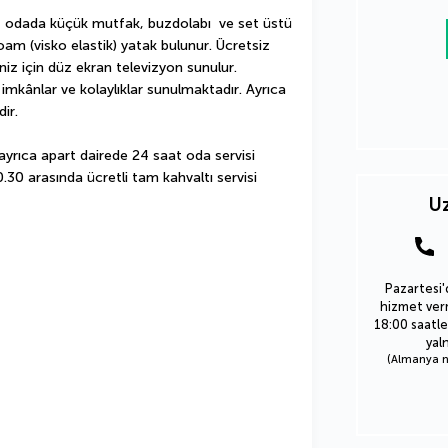
iş  odada küçük mutfak, buzdolabı  ve set üstü 
 (visko elastik) yatak bulunur. Ücretsiz 
niz için düz ekran televizyon sunulur. 
imkânlar ve kolaylıklar sunulmaktadır. Ayrıca 
ir.
ayrıca apart dairede 24 saat oda servisi 
.30 arasında ücretli tam kahvaltı servisi 
Uz
Pazartesi'
hizmet verm
18:00 saatle
yal
(Almanya nu