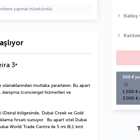
üzenleme yapmak mümkündür.
Kalkış 
Katılım
aşlıyor
eira
3
*
300 €’ya
e olanaklarından mutlaka yararlanın. Bu apart 
1.500 € 
, danışma (concierge) hizmetleri ve 
3.000 € 
 (Deira) bölgesinde, Dubai Creek ve Gold 
lama fırsatı sunuyor.  Bu apart otel Dubai 
ubai World Trade Centre ile 5 mi (8,1 km) 
T