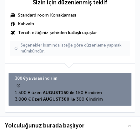
Sizin için düzenlenmiş teklif
Standard room Konaklaması
Kahvaltı
Tercih ettiğiniz şehirden kalkışlı uçuşlar
Seçenekler kısmında isteğe göre düzenleme yapmak
mümkündür.
300 €’ya varan indirim
1.500 € üzeri 
AUGUST150
 ile 150 € indirim
3.000 € üzeri 
AUGUST300
 ile 300 € indirim
Yolculuğunuz burada başlıyor