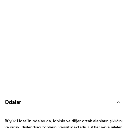
Odalar
Büyük Hotel'in odaları da, lobinin ve diğer ortak alanların şıklığını 
ve sıcak, dinlendirici tonlarını yansıtmaktadır. Çiftler veya aileler 