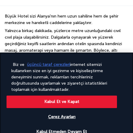
Büyük Hotel sizi Alanya'nın hem uzun sahiline hem de şehir 
merkezine ve hareketli caddelerine yaklaştırır.
Yalnızca birkaç dakikada, yüzlerce metre uzunluğundaki cıvıl 
cıvıl plaja ulaşabilirsiniz. Dalgalarla oynayarak ve yüzerek 
geçirdiğiniz keyifli saatlerin ardından otelin spasında kendinizi 
masaj, aromaterapi veya hamam ile şımartın. Böylece, altı 
kilometrelik surlarla çevrili 13. yüzyıldan kalma kale de dahil 
olmak üzere bölgedeki tarihi eserleri keşfetmek için ihtiyacınız 
Biz ve
üçüncü taraf çerezleri
internet sitemizi
olan güce kavuşmuş olacaksınız.
kullanırken size en iyi gezinme ve kişiselleştirme
deneyimini sunmak, reklamları tercihleriniz
Detayları göster
doğrultusunda uyarlamak ve ziyaretçi istatistikleri
toplamak için kullanılmaktadır.
Faydalı bilgiler
Kabul Et ve Kapat
Çerez Ayarları
Uygunluğu gör
Kabul Etmeden Devam Et