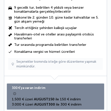
9 gecelik tur, belirtilen 4 yıldızlı veya benzer
konaklamalarla gerçekleştirilecektir
Hakone'de 2. günden 10. güne kadar kahvaltılar ve 5.
gün akşam yemeği
Tercih ettiğiniz şehirden kalkışlı uçuşlar
Havalimanı-otel ve oteller arası paylaşımlı otobüs
transferleri
Tur sırasında
programda belirtilen transferler
Konaklama vergisi ve hizmet ücretleri
Seçenekler kısmında isteğe göre düzenleme yapmak
mümkündür.
300 €’ya varan indirim
1.500 € üzeri 
AUGUST150
 ile 150 € indirim
3.000 € üzeri 
AUGUST300
 ile 300 € indirim