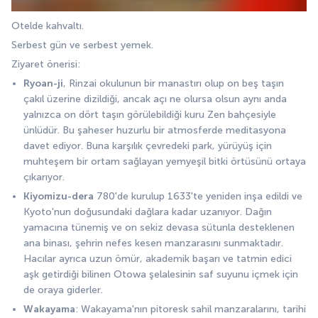
Otelde kahvaltı. 
Serbest gün ve serbest yemek.
Ziyaret önerisi:
Ryoan-ji
, Rinzai okulunun bir manastırı olup on beş taşın 
çakıl üzerine dizildiği, ancak açı ne olursa olsun aynı anda 
yalnızca on dört taşın görülebildiği kuru Zen bahçesiyle 
ünlüdür. Bu şaheser huzurlu bir atmosferde meditasyona 
davet ediyor. Buna karşılık çevredeki park, yürüyüş için 
muhteşem bir ortam sağlayan yemyeşil bitki örtüsünü ortaya 
çıkarıyor.
Kiyomizu-dera
 780'de kurulup 1633'te yeniden inşa edildi ve 
Kyoto'nun doğusundaki dağlara kadar uzanıyor. Dağın 
yamacına tünemiş ve on sekiz devasa sütunla desteklenen 
ana binası, şehrin nefes kesen manzarasını sunmaktadır. 
Hacılar ayrıca uzun ömür, akademik başarı ve tatmin edici 
aşk getirdiği bilinen Otowa şelalesinin saf suyunu içmek için 
de oraya giderler.
Wakayama
: Wakayama'nın pitoresk sahil manzaralarını, tarihi 