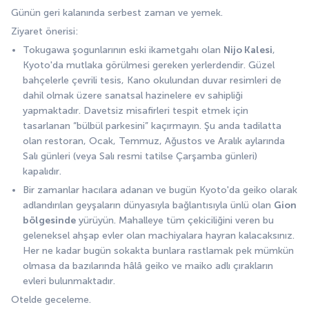
Günün geri kalanında serbest zaman ve yemek.
Ziyaret önerisi: 
Tokugawa şogunlarının eski ikametgahı olan 
Nijo Kalesi
, 
Kyoto'da mutlaka görülmesi gereken yerlerdendir. Güzel 
bahçelerle çevrili tesis, Kano okulundan duvar resimleri de 
dahil olmak üzere sanatsal hazinelere ev sahipliği 
yapmaktadır. Davetsiz misafirleri tespit etmek için 
tasarlanan “bülbül parkesini” kaçırmayın. Şu anda tadilatta 
olan restoran, Ocak, Temmuz, Ağustos ve Aralık aylarında 
Salı günleri (veya Salı resmi tatilse Çarşamba günleri) 
kapalıdır.
Bir zamanlar hacılara adanan ve bugün Kyoto'da geiko olarak 
adlandırılan geyşaların dünyasıyla bağlantısıyla ünlü olan 
Gion 
bölgesinde
 yürüyün. Mahalleye tüm çekiciliğini veren bu 
geleneksel ahşap evler olan machiyalara hayran kalacaksınız. 
Her ne kadar bugün sokakta bunlara rastlamak pek mümkün 
olmasa da bazılarında hâlâ geiko ve maiko adlı çırakların 
evleri bulunmaktadır.
Otelde geceleme.