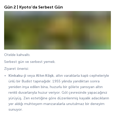
Gün 2 | Kyoto'da Serbest Gün
Otelde kahvaltı. 
Serbest gün ve serbest yemek. 
Ziyaret önerisi:
Kinkaku-ji
 veya 
Altın Köşk
, altın varaklarla kaplı cepheleriyle 
ünlü bir Budist tapınağıdır. 1955 yılında yandıktan sonra 
yeniden inşa edilen bina, huzurlu bir gölete yansıyan altın 
renkli duvarlarıyla huzur veriyor. Göl çevresinde yapacağınız 
yürüyüş, Zen estetiğine göre düzenlenmiş kayalık adacıkların 
yer aldığı muhteşem manzaralarla unutulmaz bir deneyim 
sunuyor.