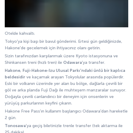
Otelde kahvaltı. 
Tokyo'ya kişi başı bir bavul gönderimi. Ertesi gün geldiğinizde, 
Hakone'de gecelemek için ihtiyacınız olanı getirin. 
Sizin tarafınızdan karşılanmak üzere Kyoto istasyonuna ve 
Shinkansen treni (hızlı tren) ile 
Odawara
'ya transfer. 
Hakone
, 
Fuji-Hakone-Izu Ulusal Parkı'ndaki ünlü bir kaplıca 
beldesidir
 ve kaçamak arayan Tokyolular arasında popülerdir. 
Eski bir volkanın üzerinde yer alan bu bölge, dağlarla çevrili bir 
göl ve arka planda Fuji Dağı ile muhteşem manzaralar sunuyor. 
Doğayla çevrili canlandırıcı bir deneyim için onsenlerin ve 
yürüyüş parkurlarının keyfini çıkarın.
Hakone Free Pass'ın kullanım başlangıcı Odawara'dan hareketle 
2 gün. 
Tonosawa
'ya geçiş biletinizle trenle transfer (tek aktarma ile 
25 dakika). 