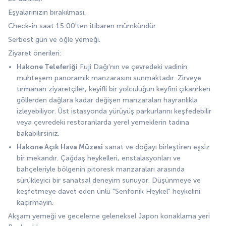
Eşyalarınızın bırakılması. 
Check-in saat 15:00'ten itibaren mümkündür. 
Serbest gün ve öğle yemeği. 
Ziyaret önerileri:
Hakone Teleferiği
 Fuji Dağı'nın ve çevredeki vadinin 
muhteşem panoramik manzarasını sunmaktadır. Zirveye 
tırmanan ziyaretçiler, keyifli bir yolculuğun keyfini çıkarırken 
göllerden dağlara kadar değişen manzaraları hayranlıkla 
izleyebiliyor. Üst istasyonda yürüyüş parkurlarını keşfedebilir 
veya çevredeki restoranlarda yerel yemeklerin tadına 
bakabilirsiniz.
Hakone Açık Hava Müzesi
 sanat ve doğayı birleştiren eşsiz 
bir mekandır. Çağdaş heykelleri, enstalasyonları ve 
bahçeleriyle bölgenin pitoresk manzaraları arasında 
sürükleyici bir sanatsal deneyim sunuyor. Düşünmeye ve 
keşfetmeye davet eden ünlü "Senfonik Heykel" heykelini 
kaçırmayın.
Akşam yemeği ve geceleme geleneksel Japon konaklama yeri 