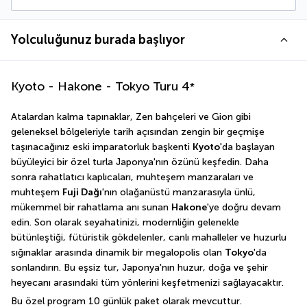
Yolculuğunuz burada başlıyor
Kyoto - Hakone - Tokyo Turu
4
*
Atalardan kalma tapınaklar, Zen bahçeleri ve Gion gibi 
geleneksel bölgeleriyle tarih açısından zengin bir geçmişe 
taşınacağınız eski imparatorluk başkenti 
Kyoto
'da başlayan 
büyüleyici bir özel turla Japonya'nın özünü keşfedin. Daha 
sonra rahatlatıcı kaplıcaları, muhteşem manzaraları ve 
muhteşem 
Fuji Dağı
'nın olağanüstü manzarasıyla ünlü, 
mükemmel bir rahatlama anı sunan 
Hakone
'ye doğru devam 
edin. Son olarak seyahatinizi, modernliğin gelenekle 
bütünleştiği, fütüristik gökdelenler, canlı mahalleler ve huzurlu 
sığınaklar arasında dinamik bir megalopolis olan 
Tokyo
'da 
sonlandırın. Bu eşsiz tur, Japonya'nın huzur, doğa ve şehir 
heyecanı arasındaki tüm yönlerini keşfetmenizi sağlayacaktır.
Bu özel program 10 günlük paket olarak mevcuttur.