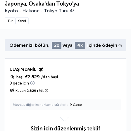
Japonya, Osaka'dan Tokyo'ya
Kyoto - Hakone - Tokyo Turu
4
*
Tur
Özel
Ödemenizi bölün,
2x
veya
4x
içinde ödeyin
ULAŞIM DAHIL
€2.829
Kişi başı
/dan başl.
9 gece için
Kazan
2.829
+
Mil
Mevcut diğer konaklama süreleri
9 Gece
Sizin için düzenlenmiş teklif