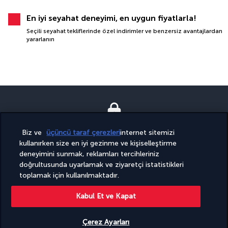
En iyi seyahat deneyimi, en uygun fiyatlarla!
Seçili seyahat tekliflerinde özel indirimler ve benzersiz avantajlardan
yararlanın
Biz ve
üçüncü taraf çerezleri
internet sitemizi
GÜVENLI ÖDEME
kullanırken size en iyi gezinme ve kişiselleştirme
deneyimini sunmak, reklamları tercihleriniz
doğrultusunda uyarlamak ve ziyaretçi istatistikleri
toplamak için kullanılmaktadır.
Kabul Et ve Kapat
Çerez Ayarları
BIZI TAKIP EDIN