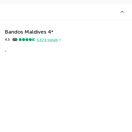
Bandos Maldives
4
*
4,5
5.474
yorum
-