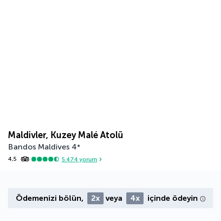
Maldivler, Kuzey Malé Atolü
Bandos Maldives
4
*
4,5
5.474
yorum
Ödemenizi bölün,
2x
veya
4x
içinde ödeyin