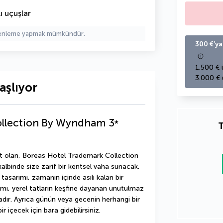
ı uçuşlar
üzenleme yapmak mümkündür.
300 €’ya
1.500 € 
3.000 € 
aşlıyor
ollection By Wyndham
3
*
T
ait olan, Boreas Hotel Trademark Collection 
lbinde size zarif bir kentsel vaha sunacak. 
asarımı, zamanın içinde asılı kalan bir 
mı, yerel tatların keşfine dayanan unutulmaz 
ır. Ayrıca günün veya gecenin herhangi bir 
r içecek için bara gidebilirsiniz.