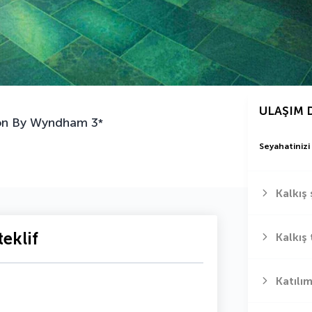
ULAŞIM 
ion By Wyndham
3
*
Seyahatinizi
Kalkış 
eklif
Kalkış 
Katılım