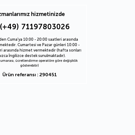
manlarımız hizmetinizde
(+49) 71197803026
den Cuma'ya 10:00 - 20:00 saatleri arasında
ektedir. Cumartesi ve Pazar günleri 10:00 -
ri arasında hizmet vermektedir (hafta sonları
nızca İngilizce destek sunulmaktadır).
marası, ücretlendirme operatöre göre değişiklik
gösterebilir)
Ürün referansı : 290451