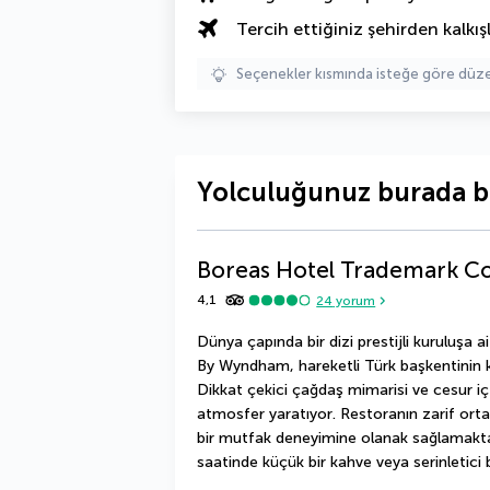
Tercih ettiğiniz şehirden kalkışl
Seçenekler kısmında isteğe göre d
Yolculuğunuz burada b
Boreas Hotel Trademark C
4,1
24
yorum
Dünya çapında bir dizi prestijli kuruluşa 
By Wyndham, hareketli Türk başkentinin ka
Dikkat çekici çağdaş mimarisi ve cesur iç t
atmosfer yaratıyor. Restoranın zarif orta
bir mutfak deneyimine olanak sağlamaktad
saatinde küçük bir kahve veya serinletici bi