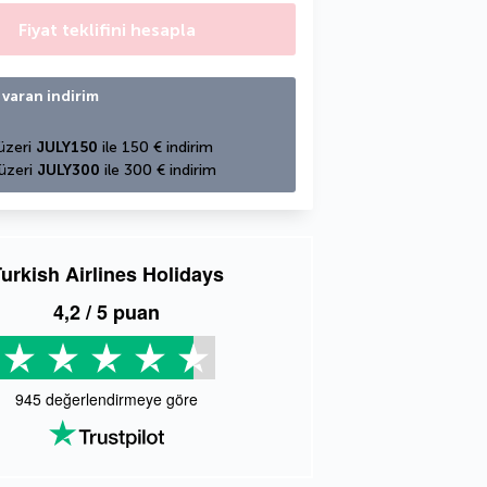
Fiyat teklifini hesapla
 varan indirim
üzeri 
JULY150
 ile 150 € indirim
üzeri 
JULY300
 ile 300 € indirim
urkish Airlines Holidays
4,2
/ 5 puan
945
değerlendirmeye göre