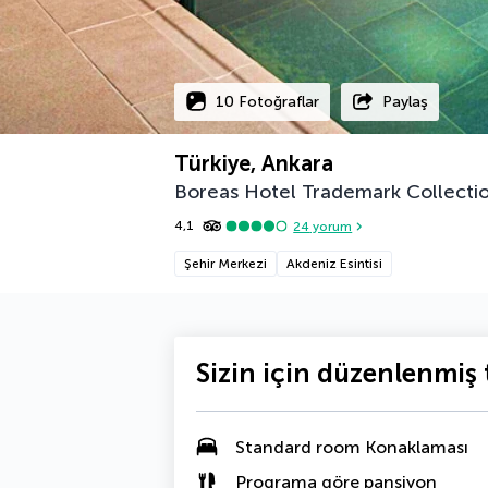
10 Fotoğraflar
Paylaş
Türkiye, Ankara
Boreas Hotel Trademark Collect
4,1
24
yorum
Şehir Merkezi
Akdeniz Esintisi
Sizin için düzenlenmiş t
Standard room Konaklaması
Programa göre pansiyon