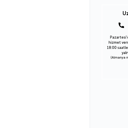
Uz
Pazartesi'
hizmet verm
18:00 saatle
yal
(Almanya nu