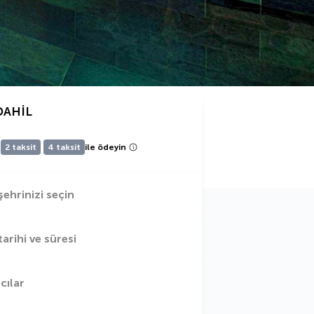
DAHIL
2 taksit
4 taksit
ile ödeyin
şehrinizi seçin
tarihi ve süresi
cılar