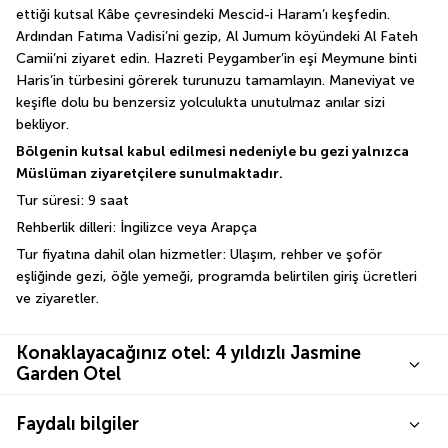
ettiği kutsal Kâbe çevresindeki Mescid-i Haram’ı keşfedin. 
Ardından Fatıma Vadisi’ni gezip, Al Jumum köyündeki Al Fateh 
Camii’ni ziyaret edin. Hazreti Peygamber’in eşi Meymune binti 
Haris’in türbesini görerek turunuzu tamamlayın. Maneviyat ve 
keşifle dolu bu benzersiz yolculukta unutulmaz anılar sizi 
bekliyor.
Bölgenin kutsal kabul edilmesi nedeniyle bu gezi yalnızca 
Müslüman ziyaretçilere sunulmaktadır.
Tur süresi: 9 saat
Rehberlik dilleri: İngilizce veya Arapça
Tur fiyatına dahil olan hizmetler: Ulaşım, rehber ve şoför 
eşliğinde gezi, öğle yemeği, programda belirtilen giriş ücretleri 
ve ziyaretler.
Konaklayacağınız otel: 4 yıldızlı Jasmine
Garden Otel
Faydalı bilgiler