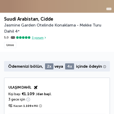
Suudi Arabistan, Cidde
Jasmine Garden Otelinde Konaklama - Mekke Turu
Dahil
4
*
5,0
3
yorum
Umre
Ödemenizi bölün,
2x
veya
4x
içinde ödeyin
ULAŞIM DAHIL
€1.109
Kişi başı
/dan başl.
3 gece için
Kazan
1.109
+
Mil