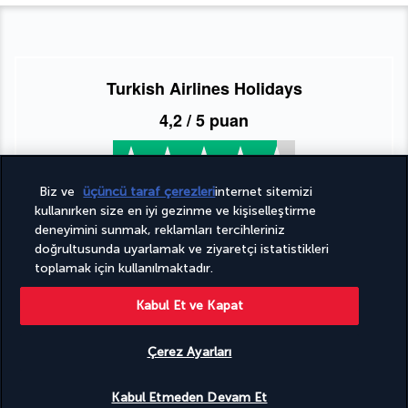
Turkish Airlines Holidays
4,2
/ 5 puan
952
değerlendirmeye göre
Biz ve
üçüncü taraf çerezleri
internet sitemizi
kullanırken size en iyi gezinme ve kişiselleştirme
deneyimini sunmak, reklamları tercihleriniz
doğrultusunda uyarlamak ve ziyaretçi istatistikleri
toplamak için kullanılmaktadır.
Kabul Et ve Kapat
Uzmanlarımız hizmetinizde
(+49) 71197803026
Çerez Ayarları
Uygunluğu gör
Pazartesi'den Cuma'ya 10:00 - 20:00 saatleri arasında hizmet
Kabul Etmeden Devam Et