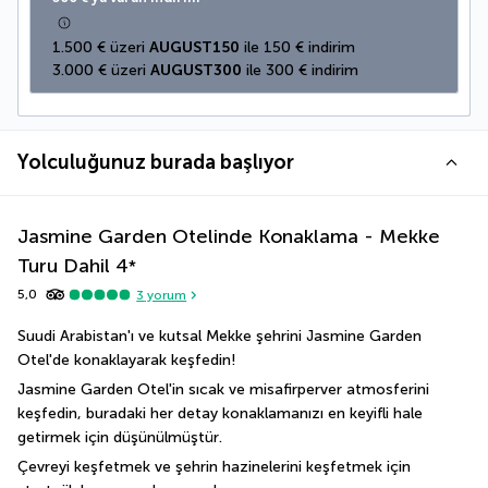
1.500 € üzeri 
AUGUST150
 ile 150 € indirim
3.000 € üzeri 
AUGUST300
 ile 300 € indirim
Yolculuğunuz burada başlıyor
Jasmine Garden Otelinde Konaklama - Mekke
Turu Dahil
4
*
5,0
3
yorum
Suudi Arabistan'ı ve kutsal Mekke şehrini Jasmine Garden 
Otel'de konaklayarak keşfedin!
Jasmine Garden Otel'in sıcak ve misafirperver atmosferini 
keşfedin, buradaki her detay konaklamanızı en keyifli hale 
getirmek için düşünülmüştür.
Çevreyi keşfetmek ve şehrin hazinelerini keşfetmek için 