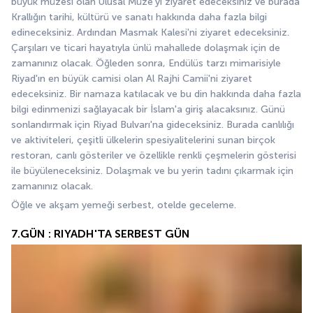
büyük müzesi olan Ulusal Müze'yi ziyaret edeceksiniz ve burada 
Krallığın tarihi, kültürü ve sanatı hakkında daha fazla bilgi 
edineceksiniz. Ardından Masmak Kalesi'ni ziyaret edeceksiniz. 
Çarşıları ve ticari hayatıyla ünlü mahallede dolaşmak için de 
zamanınız olacak. Öğleden sonra, Endülüs tarzı mimarisiyle 
Riyad'ın en büyük camisi olan Al Rajhi Camii'ni ziyaret 
edeceksiniz. Bir namaza katılacak ve bu din hakkında daha fazla 
bilgi edinmenizi sağlayacak bir İslam'a giriş alacaksınız. Günü 
sonlandırmak için Riyad Bulvarı'na gideceksiniz. Burada canlılığı 
ve aktiviteleri, çeşitli ülkelerin spesiyalitelerini sunan birçok 
restoran, canlı gösteriler ve özellikle renkli çeşmelerin gösterisi 
ile büyüleneceksiniz. Dolaşmak ve bu yerin tadını çıkarmak için 
zamanınız olacak.
Öğle ve akşam yemeği serbest, otelde geceleme.
7.GÜN : RIYADH'TA SERBEST GÜN