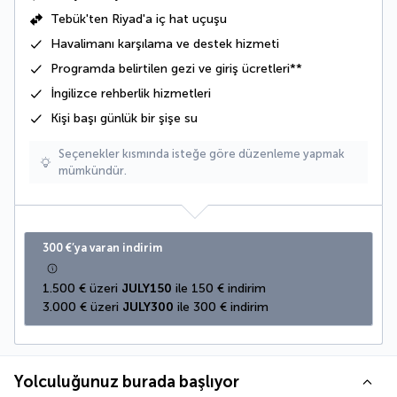
Tebük'ten Riyad'a iç hat uçuşu
Havalimanı karşılama ve destek hizmeti
Programda belirtilen gezi ve giriş ücretleri**
İngilizce rehberlik hizmetleri
Kişi başı günlük bir
şişe su
Seçenekler kısmında isteğe göre düzenleme yapmak
mümkündür.
300 €’ya varan indirim
1.500 € üzeri 
JULY150
 ile 150 € indirim
3.000 € üzeri 
JULY300
 ile 300 € indirim
Yolculuğunuz burada başlıyor