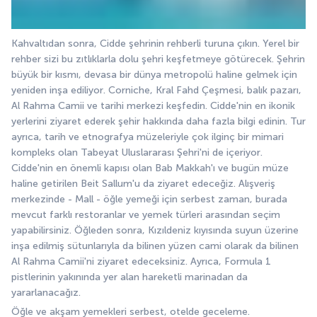
Kahvaltıdan sonra, Cidde şehrinin rehberli turuna çıkın. Yerel bir 
rehber sizi bu zıtlıklarla dolu şehri keşfetmeye götürecek. Şehrin 
büyük bir kısmı, devasa bir dünya metropolü haline gelmek için 
yeniden inşa ediliyor. Corniche, Kral Fahd Çeşmesi, balık pazarı, 
Al Rahma Camii ve tarihi merkezi keşfedin. Cidde'nin en ikonik 
yerlerini ziyaret ederek şehir hakkında daha fazla bilgi edinin. Tur 
ayrıca, tarih ve etnografya müzeleriyle çok ilginç bir mimari 
kompleks olan Tabeyat Uluslararası Şehri'ni de içeriyor. 
Cidde'nin en önemli kapısı olan Bab Makkah'ı ve bugün müze 
haline getirilen Beit Sallum'u da ziyaret edeceğiz. Alışveriş 
merkezinde - Mall - öğle yemeği için serbest zaman, burada 
mevcut farklı restoranlar ve yemek türleri arasından seçim 
yapabilirsiniz. Öğleden sonra, Kızıldeniz kıyısında suyun üzerine 
inşa edilmiş sütunlarıyla da bilinen yüzen cami olarak da bilinen 
Al Rahma Camii'ni ziyaret edeceksiniz. Ayrıca, Formula 1 
pistlerinin yakınında yer alan hareketli marinadan da 
yararlanacağız.
Öğle ve akşam yemekleri serbest, otelde geceleme.