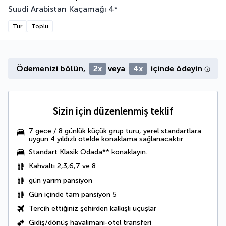
Suudi Arabistan Kaçamağı
4
*
Tur
Toplu
Ödemenizi bölün,
2x
veya
4x
içinde ödeyin
Sizin için düzenlenmiş teklif
7 gece / 8 günlük küçük grup turu
, yerel standartlara
uygun 4 yıldızlı otelde konaklama sağlanacaktır
Standart Klasik Odada** konaklayın.
Kahvaltı 2,3,6,7 ve 8
gün yarım pansiyon
Gün içinde tam pansiyon 5
Tercih ettiğiniz şehirden kalkışlı uçuşlar
Gidiş/dönüş havalimanı-otel transferi