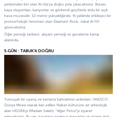
yerlerinden biri olan Al-Ula'ya doğru yola çıkacaksınız. Burası, 
kaya oluşumları, kanyonlar ve görkemli geçitlerle dolu bir açık 
hava müzesidir. 52 metre yüksekliğinde, fil şeklinde etkileyici bir 
jeomorfolojik fenomen olan Elephant Rock, Jabal Al Fil'i 
göreceksiniz.
Öğle yemeği serbest, akşam yemeği ve geceleme kamp 
alanında.
5.GÜN : TABUK'A DOĞRU
Yumuşak bir uyanış ve kampta kahvaltının ardından, UNESCO 
Dünya Mirası olarak ilan edilen Nabat kültürüne ait arkeolojik 
alan HEGRA'yı (Madain Saleh), "diğer Petra"yı ziyaret 
edeceksiniz. Bu yer, kayalara oyulmuş mezarları ve gizem dolu 