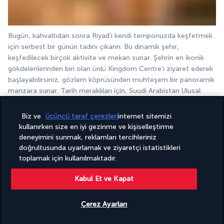
Bugün, kahvaltıdan sonra Riyad'ı kendi temponuzda keşfetmek 
için serbest bir günün tadını çıkarın. Bu dinamik şehir, 
keşfedilecek birçok aktivite ve mekan sunar. Şehrin en ikonik 
gökdelenlerinden biri olan ünlü Kingdom Centre'ı ziyaret ederek 
başlayabilirsiniz, gözlem köprüsünden muhteşem bir panoramik 
manzara sunar. Tarih meraklıları için, Suudi Arabistan Ulusal 
Müzesi kaçırılmaması gereken bir yerdir. Ülkenin tarihini tarih 
öncesi dönemlerden günümüze kadar anlatır. Daha geleneksel 
Biz ve
üçüncü taraf çerezleri
internet sitemizi
bir atmosfer tercih ederseniz, Al-Thumairi çarşısı yerel el 
kullanırken size en iyi gezinme ve kişiselleştirme
sanatlarını keşfetmek ve belki de birkaç hatıra bulmak için ideal 
deneyimini sunmak, reklamları tercihleriniz
bir yerdir. Doğa severler, şehrin kalbinde huzurlu bir yeşil alan 
doğrultusunda uyarlamak ve ziyaretçi istatistikleri
olan King Abdullah Park'ın muhteşem bahçelerinde 
toplamak için kullanılmaktadır.
dinlenebilirler. Riyad, yerel ve uluslararası yemekler sunan çeşitli 
Kabul Et ve Kapat
restoranlar ile bir gastronomi deneyimi sunar. Son olarak, Suudi 
hanedanının doğum yeri olan Diriyah'ın tarihi mahallesinde 
dolaşmayı kaçırmayın, burada geleneksel mimariyi hayranlıkla 
Çerez Ayarları
izleyebilir ve krallığın kökenleri hakkında daha fazla bilgi 
Uygunluğu gör
edinebilirsiniz. Riyad'ın çok yönlü yüzlerini keşfetmek için bu 