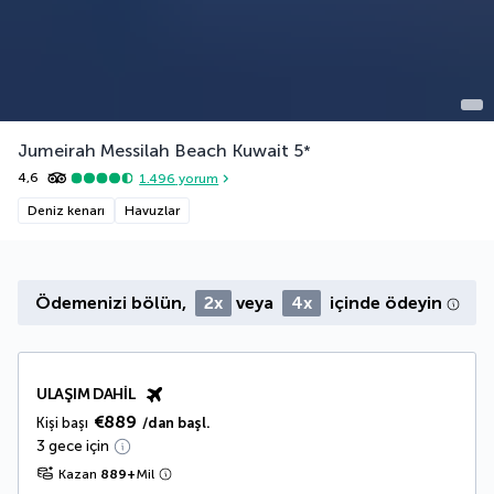
Jumeirah Messilah Beach Kuwait
5
*
4,6
1.496
yorum
Deniz kenarı
Havuzlar
Ödemenizi bölün,
2x
veya
4x
içinde ödeyin
ULAŞIM DAHIL
€889
Kişi başı
/dan başl.
3 gece için
Kazan
889
+
Mil