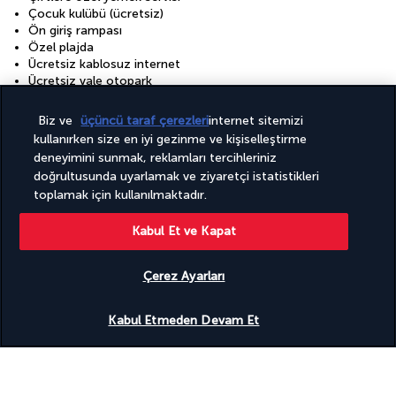
Çocuk kulübü (ücretsiz)
Ön giriş rampası
Özel plajda
Ücretsiz kablosuz internet
Ücretsiz vale otopark
Ücretsiz valesiz otopark
Şişirilebilir splash pad
Biz ve
üçüncü taraf çerezleri
internet sitemizi
kullanırken size en iyi gezinme ve kişiselleştirme
Tesisler
deneyimini sunmak, reklamları tercihleriniz
24 saat açık spor salonu
doğrultusunda uyarlamak ve ziyaretçi istatistikleri
Açık sezonluk havuz
toplamak için kullanılmaktadır.
Konferans alanı
Konferans merkezi
Kabul Et ve Kapat
Sağlık kulübü
Spa terapi odası/odaları
Tam donanımlı spa
Çerez Ayarları
Toplantı odaları
Çocuk havuzu
Uygunluğu gör
Kabul Etmeden Devam Et
Faydalı bilgiler