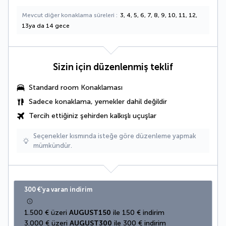
Mevcut diğer konaklama süreleri
3, 4, 5, 6, 7, 8, 9, 10, 11, 12,
13ya da 14 gece
Sizin için düzenlenmiş teklif
Standard room Konaklaması
Sadece konaklama, yemekler dahil değildir
Tercih ettiğiniz şehirden kalkışlı uçuşlar
Seçenekler kısmında isteğe göre düzenleme yapmak
mümkündür.
300 €’ya varan indirim
1.500 € üzeri 
AUGUST150
 ile 150 € indirim
3.000 € üzeri 
AUGUST300
 ile 300 € indirim