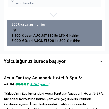
mümkündür.
300 €’ya varan indirim
1.500 € üzeri 
AUGUST150
 ile 150 € indirim
3.000 € üzeri 
AUGUST300
 ile 300 € indirim
Yolculuğunuz burada başlıyor
Aqua Fantasy Aquapark Hotel & Spa
5
*
4,4
4.767
yorum
Türkiye'nin Ege kıyısındaki Aqua Fantasy Aquapark Hotel & SPA, 
Kuşadası Körfezi'ne bakan yemyeşil yeşilliklerin kalbinde 
kapılarını açıyor. İzmir bölgesindeki tatiliniz sırasında 