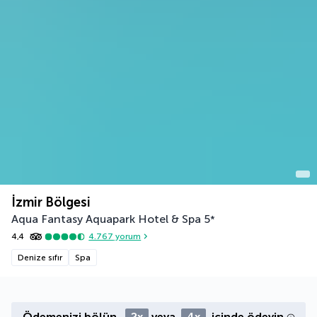
İzmir Bölgesi
Aqua Fantasy Aquapark Hotel & Spa
5
*
4,4
4.767
yorum
Denize sıfır
Spa
Ödemenizi bölün,
2x
veya
4x
içinde ödeyin