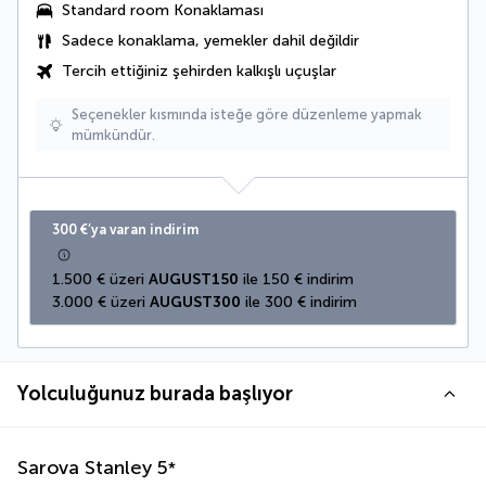
Standard room Konaklaması
Sadece konaklama, yemekler dahil değildir
Tercih ettiğiniz şehirden kalkışlı uçuşlar
Seçenekler kısmında isteğe göre düzenleme yapmak
mümkündür.
300 €’ya varan indirim
1.500 € üzeri 
AUGUST150
 ile 150 € indirim
3.000 € üzeri 
AUGUST300
 ile 300 € indirim
Yolculuğunuz burada başlıyor
Sarova Stanley
5
*