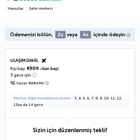
Havuzlar
Şehir merkezi
Ödemenizi bölün,
2x
veya
4x
içinde ödeyin
ULAŞIM DAHIL
€909
Kişi başı
/dan başl.
3 gece için
Kazan
909
+
Mil
Mevcut diğer konaklama süreleri
3, 4, 5, 6, 7, 8, 9, 10, 11, 12,
13ya da 14 gece
Sizin için düzenlenmiş teklif