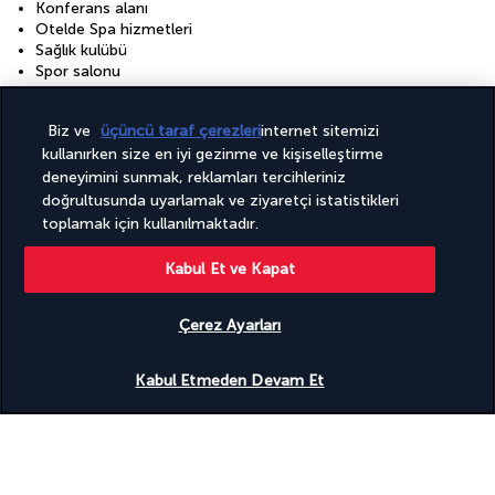
Konferans alanı
Otelde Spa hizmetleri
Sağlık kulübü
Spor salonu
Tam donanımlı spa
Biz ve
üçüncü taraf çerezleri
internet sitemizi
kullanırken size en iyi gezinme ve kişiselleştirme
Destinasyonu keşfedin
deneyimini sunmak, reklamları tercihleriniz
doğrultusunda uyarlamak ve ziyaretçi istatistikleri
toplamak için kullanılmaktadır.
Faydalı bilgiler
Kabul Et ve Kapat
Çerez Ayarları
Turkish Airlines Holidays
Uygunluğu gör
Kabul Etmeden Devam Et
4,2
/ 5 puan
951
değerlendirmeye göre