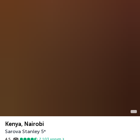
Kenya, Nairobi
Sarova Stanley
5
*
4,5
2.103
yorum