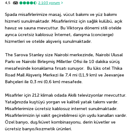
4,5
2.103
yorum
Spada misafirlerimize masaj, vücut bakımı ve yüz bakımı 
hizmeti sunulmaktadır. Misafirlerimiz için sağlık kulübü, açık 
havuz ve sauna mevcuttur. Bu Viktorya dönemi stili otelde 
ayrıca ücretsiz kablosuz İnternet, danışma (concierge) 
hizmetleri ve otelde alışveriş sunulmaktadır.
The Sarova Stanley size Nairobi merkezinde, Nairobi Ulusal 
Parkı ve Nairobi Birleşmiş Milletler Ofisi ile 10 dakika sürüş 
mesafesinde konaklama fırsatı sunuyor.  Bu lüks otel Thika 
Road Mall Alışveriş Merkezi ile 7,4 mi (11,9 km) ve Jeevanjee 
Bahçeleri ile 0,3 mi (0,6 km) mesafede.
Misafirler için 212 klimalı odada Akıllı televizyonlar mevcuttur. 
Yatağınızda kuştüyü yorgan ve kaliteli yatak takımı vardır. 
Misafirlerimize ücretsiz kablosuz internet sunulmaktadır. 
Misafirlerimizin iyi vakit geçirebilmesi için uydu kanalları vardır. 
Özel banyo, duş/küvet kombinasyonu, derin küvetler ve 
ücretsiz banyo/kozmetik ürünleri.