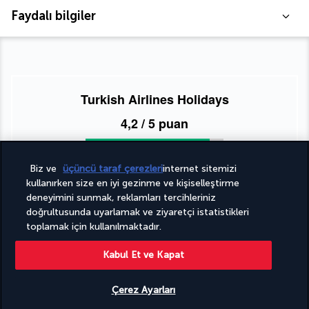
Faydalı bilgiler
Turkish Airlines Holidays
4,2
/ 5 puan
Biz ve
üçüncü taraf çerezleri
internet sitemizi
951
değerlendirmeye göre
kullanırken size en iyi gezinme ve kişiselleştirme
deneyimini sunmak, reklamları tercihleriniz
doğrultusunda uyarlamak ve ziyaretçi istatistikleri
toplamak için kullanılmaktadır.
Kabul Et ve Kapat
Uzmanlarımız hizmetinizde
Çerez Ayarları
(+49) 71197803026