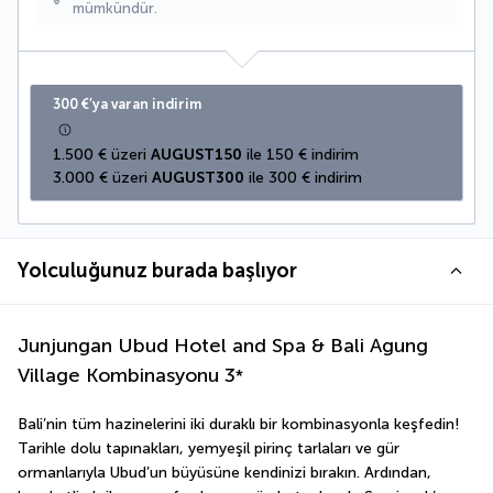
mümkündür.
300 €’ya varan indirim
1.500 € üzeri 
AUGUST150
 ile 150 € indirim
3.000 € üzeri 
AUGUST300
 ile 300 € indirim
Yolculuğunuz burada başlıyor
Junjungan Ubud Hotel and Spa & Bali Agung
Village Kombinasyonu
3
*
Bali’nin tüm hazinelerini iki duraklı bir kombinasyonla keşfedin! 
Tarihle dolu tapınakları, yemyeşil pirinç tarlaları ve gür 
ormanlarıyla Ubud’un büyüsüne kendinizi bırakın. Ardından, 