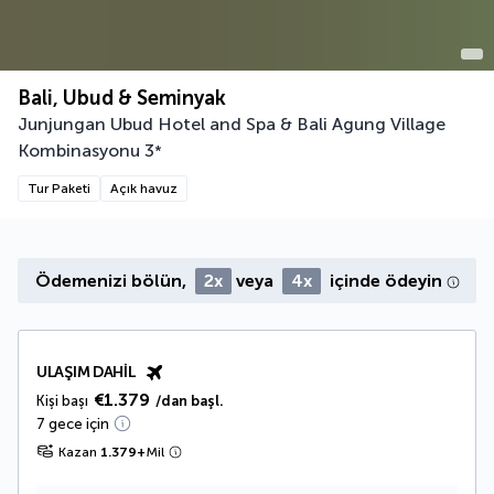
Bali, Ubud & Seminyak
Junjungan Ubud Hotel and Spa & Bali Agung Village
Kombinasyonu
3
*
Tur Paketi
Açık havuz
Ödemenizi bölün,
2x
veya
4x
içinde ödeyin
ULAŞIM DAHIL
€1.379
Kişi başı
/dan başl.
7 gece için
Kazan
1.379
+
Mil