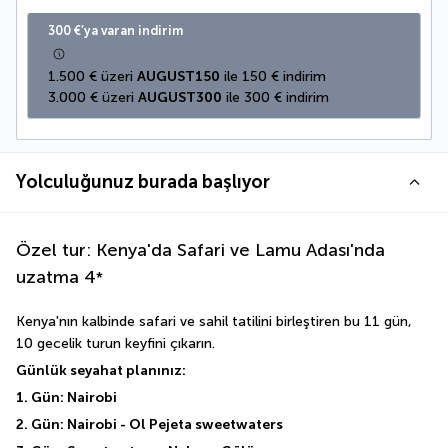
300 €’ya varan indirim
1.500 € üzeri 
AUGUST150
 ile 150 € indirim
3.000 € üzeri 
AUGUST300
 ile 300 € indirim
Yolculuğunuz burada başlıyor
Özel tur: Kenya'da Safari ve Lamu Adası'nda
uzatma
4
*
Kenya'nın kalbinde safari ve sahil tatilini birleştiren bu 11 gün, 
10 gecelik turun keyfini çıkarın. 
Günlük seyahat planınız: 
1. Gün: Nairobi 
2. Gün: Nairobi - Ol Pejeta sweetwaters 