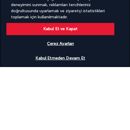
havalimanına transfer edileceksiniz.
deneyimini sunmak, reklamları tercihleriniz
doğrultusunda uyarlamak ve ziyaretçi istatistikleri
toplamak için kullanılmaktadır.
Konaklamanız
Kabul Et ve Kapat
Listelenen veya benzer kamplarda ve 4* otellerde (yerel 
Çerez Ayarları
standartlarda) kalacaksınız: 
Nairobi: Tamarind Tree hotel 4* - 2 gece 
Uygunluğu gör
Kabul Etmeden Devam Et
Nanyuki: Sweetwaters Serena camp 5* - 1 gece 
Nakuru Gölü: Lake Nakuru Sopa  4* - 1 gece 
Keekorok: Mara Sopa Lodge 4* - 2 gece 
Lamu: The Lamu House 4* - 4 gece
Konaklama türleriniz
Majilis Lamu