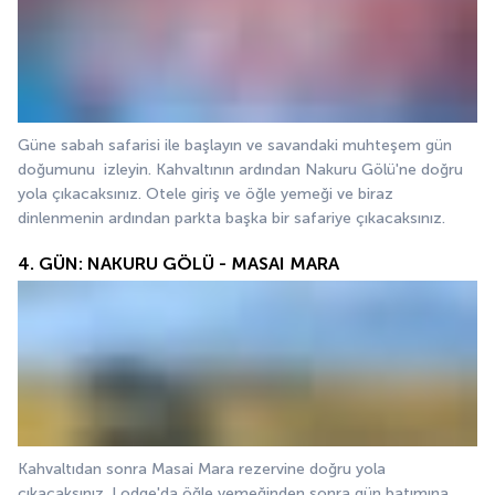
Güne sabah safarisi ile başlayın ve savandaki muhteşem gün 
doğumunu  izleyin. Kahvaltının ardından Nakuru Gölü'ne doğru 
yola çıkacaksınız. Otele giriş ve öğle yemeği ve biraz 
dinlenmenin ardından parkta başka bir safariye çıkacaksınız. 
4. GÜN: NAKURU GÖLÜ - MASAI MARA
Kahvaltıdan sonra Masai Mara rezervine doğru yola 
çıkacaksınız. Lodge'da öğle yemeğinden sonra gün batımına 