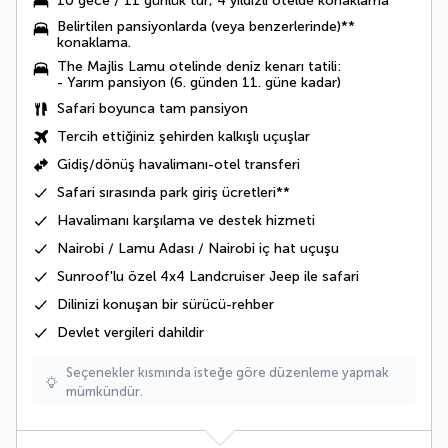
10 gece / 11 günlük tur
, 4 yıldızlı otelde konaklama
Belirtilen pansiyonlarda (veya benzerlerinde)**
konaklama.
The Majlis Lamu otelinde deniz kenarı tatili:
- Yarım pansiyon (6. günden 11. güne kadar)
Safari boyunca
tam pansiyon
Tercih ettiğiniz şehirden kalkışlı uçuşlar
Gidiş/dönüş havalimanı-otel transferi
Safari sırasında park giriş ücretleri**
Havalimanı karşılama ve destek hizmeti
Nairobi / Lamu Adası / Nairobi iç hat uçuşu
Sunroof'lu özel 4x4 Landcruiser Jeep ile safari
Dilinizi konuşan bir sürücü-rehber
Devlet vergileri
dahildir
Seçenekler kısmında isteğe göre düzenleme yapmak
mümkündür.