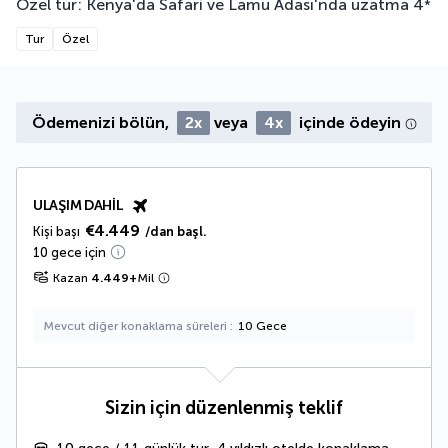
Özel tur: Kenya'da Safari ve Lamu Adası'nda uzatma
4
*
Tur
Özel
Ödemenizi bölün,
2x
veya
4x
içinde ödeyin
ULAŞIM DAHIL
€4.449
Kişi başı
/dan başl.
10 gece için
Kazan
4.449
+
Mil
Mevcut diğer konaklama süreleri
10 Gece
Sizin için düzenlenmiş teklif