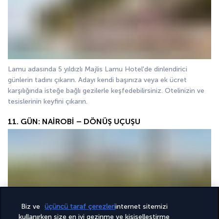
Lamu adasında 5 yıldızlı Majlis Lamu Hotel'de dinlendirici 
günlerin tadını çıkarın. Adayı kendi başınıza veya ek ücret 
karşılığında isteğe bağlı gezilerle keşfedebilirsiniz. Otelinizin ve 
tesislerinin keyfini çıkarın.
11. GÜN: NAİROBİ – DÖNÜŞ UÇUŞU
Biz ve
üçüncü taraf çerezleri
internet sitemizi
Kahvaltınızın ardından 
dönüş uçuşunuz
 için 
Nairobi
kullanırken size en iyi gezinme ve kişiselleştirme